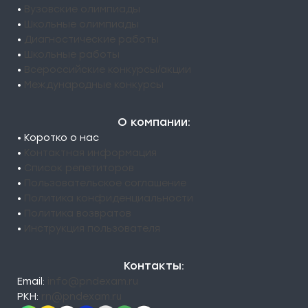
•
Вузовские олимпиады
•
Школьные олимпиады
•
Диагностические работы
•
Школьные работы
•
Всероссийские конкурсы/акции
•
Международные конкурсы
О компании:
• Коротко о нас
•
Контактная информация
•
Список репетиторов
•
Пользовательское соглашение
•
Политика конфиденциальности
•
Политика возвратов
•
Инструкция пользователя
Контакты:
Email:
info@pndexam.ru
РКН:
rn@pndexam.ru