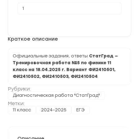
Количество
товара
[18.04.2025]
Тренировочная
В корзину
работа
№5
по
Краткое описание
физике
11
класс
(ФИ2410501-
Официальные задания, ответы
СтатГрад —
04)
Тренировочная работа №5 по физике 11
задания
и
класс на 18.04.2025 г. Вариант ФИ2410501,
ответы
ФИ2410502, ФИ2410503, ФИ2410504
Рубрики:
Диагностическая работа "СтатГрад"
Метки:
11 класс
2024-2025
ЕГЭ
Описание