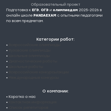
Образовательный проект
Подготовка к
ЕГЭ
,
ОГЭ
и
олимпиадам
2025-2026 в
онлайн школе
PANDAEXAM
c опытными педагогами
по всем предметам.
Категории работ:
•
Всероссийские олимпиады
•
Вузовские олимпиады
•
Школьные олимпиады
•
Диагностические работы
•
Школьные работы
•
Всероссийские конкурсы/акции
•
Международные конкурсы
О компании:
• Коротко о нас
•
Контактная информация
•
Список репетиторов