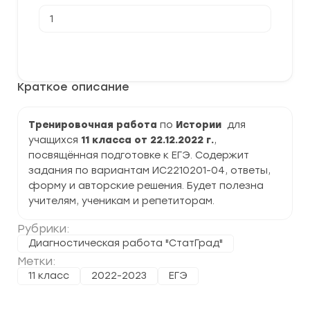
Количество
товара
[22.12.2022]
Тренировочная
В корзину
работа
№2
по
Краткое описание
Истории
11
класс
(ИС2210201-
Тренировочная работа
по
Истории
для
04)
учащихся
11 класса от 22.12.2022 г.
,
задания
и
посвящённая подготовке к ЕГЭ. Содержит
ответы
задания по вариантам ИС2210201-04, ответы,
форму и авторские решения. Будет полезна
учителям, ученикам и репетиторам.
Рубрики:
Диагностическая работа "СтатГрад"
Метки:
11 класс
2022-2023
ЕГЭ