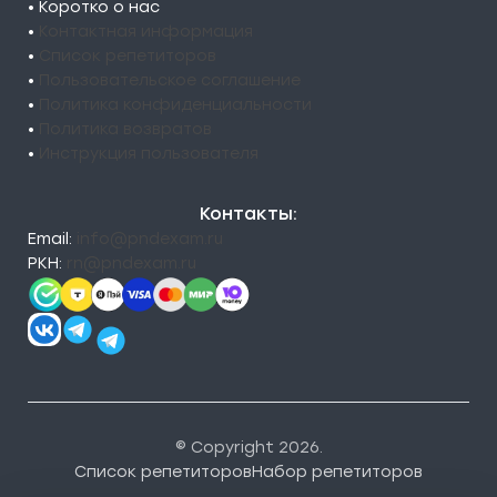
• Коротко о нас
•
Контактная информация
•
Список репетиторов
•
Пользовательское соглашение
•
Политика конфиденциальности
•
Политика возвратов
•
Инструкция пользователя
Контакты:
Email:
info@pndexam.ru
РКН:
rn@pndexam.ru
© Copyright 2026.
Список репетиторов
Набор репетиторов