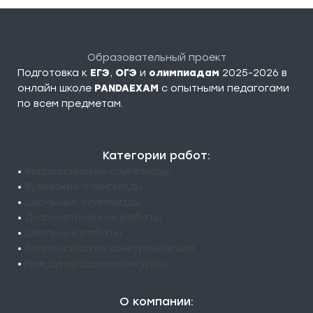
Образовательный проект
Подготовка к
ЕГЭ
,
ОГЭ
и
олимпиадам
2025-2026 в
онлайн школе
PANDAEXAM
c опытными педагогами
по всем предметам.
Категории работ:
•
Всероссийские олимпиады
•
Вузовские олимпиады
•
Школьные олимпиады
•
Диагностические работы
•
Школьные работы
•
Всероссийские конкурсы/акции
•
Международные конкурсы
О компании: