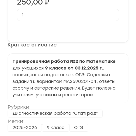
250,00
₽
Количество
товара
[03.12.2025]
Тренировочная
В корзину
работа
№2
по
Краткое описание
Математике
9
класс
(МА2590201-
Тренировочная работа №2 по Математике
04)
для учащихся
9 класса от 03.12.2025 г.
,
задания
и
посвящённая подготовке к ОГЭ. Содержит
ответы
задания к вариантам МА2590201-04, ответы,
форму и авторские решения. Будет полезна
учителям, ученикам и репетиторам.
Рубрики:
Диагностическая работа "СтатГрад"
Метки:
2025-2026
9 класс
ОГЭ