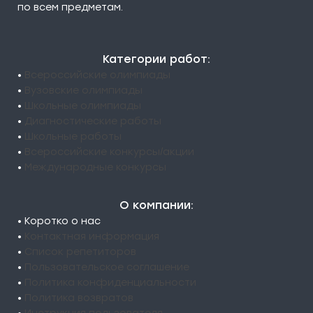
по всем предметам.
Категории работ:
•
Всероссийские олимпиады
•
Вузовские олимпиады
•
Школьные олимпиады
•
Диагностические работы
•
Школьные работы
•
Всероссийские конкурсы/акции
•
Международные конкурсы
О компании:
• Коротко о нас
•
Контактная информация
•
Список репетиторов
•
Пользовательское соглашение
•
Политика конфиденциальности
•
Политика возвратов