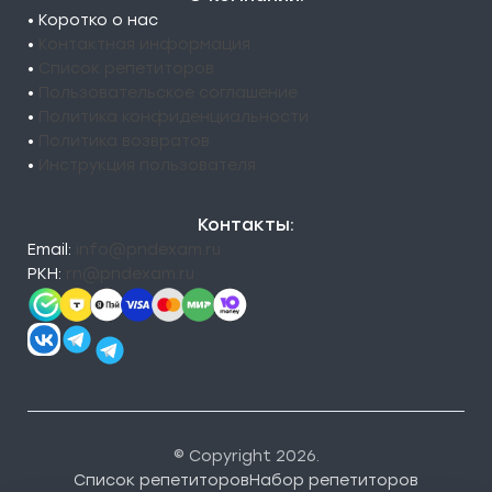
• Коротко о нас
•
Контактная информация
•
Список репетиторов
•
Пользовательское соглашение
•
Политика конфиденциальности
•
Политика возвратов
•
Инструкция пользователя
Контакты:
Email:
info@pndexam.ru
РКН:
rn@pndexam.ru
© Copyright 2026.
Список репетиторов
Набор репетиторов