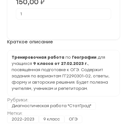
150,00
₽
Количество
товара
[27.02.2023]
Тренировочная
В корзину
работа
№3
по
Краткое описание
Географии
9
класс
(ГГ2290301-
Тренировочная работа
по
Географии
для
02)
учащихся
9 класса от 27.02.2023 г.
,
задания
и
посвящённая подготовке к ОГЭ. Содержит
ответы
задания по вариантам ГГ2290301-02, ответы,
форму и авторские решения. Будет полезна
учителям, ученикам и репетиторам.
Рубрики:
Диагностическая работа "СтатГрад"
Метки:
2022-2023
9 класс
ОГЭ