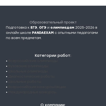
Образовательный проект
Подготовка к
ЕГЭ
,
ОГЭ
и
олимпиадам
2025-2026 в
онлайн школе
PANDAEXAM
c опытными педагогами
по всем предметам.
Категории работ:
•
Всероссийские олимпиады
•
Вузовские олимпиады
•
Школьные олимпиады
•
Диагностические работы
•
Школьные работы
•
Всероссийские конкурсы/акции
•
Международные конкурсы
О компании: