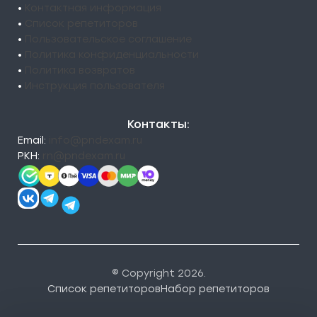
•
Контактная информация
•
Список репетиторов
•
Пользовательское соглашение
•
Политика конфиденциальности
•
Политика возвратов
•
Инструкция пользователя
Контакты:
Email:
info@pndexam.ru
РКН:
rn@pndexam.ru
© Copyright 2026.
Список репетиторов
Набор репетиторов