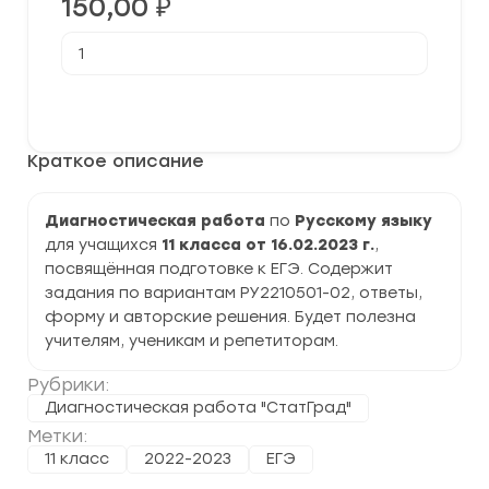
150,00
₽
Количество
товара
[16.02.2023]
Диагностическая
В корзину
работа
№2
по
Краткое описание
Русскому
языку
11
класс
Диагностическая работа
по
Русскому языку
(РУ2210501-
для учащихся
11 класса от 16.02.2023 г.
,
02)
задания
посвящённая подготовке к ЕГЭ. Содержит
и
задания по вариантам РУ2210501-02, ответы,
ответы
форму и авторские решения. Будет полезна
учителям, ученикам и репетиторам.
Рубрики:
Диагностическая работа "СтатГрад"
Метки:
11 класс
2022-2023
ЕГЭ