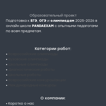
Образовательный проект
Подготовка к
ЕГЭ
,
ОГЭ
и
олимпиадам
2025-2026 в
онлайн школе
PANDAEXAM
c опытными педагогами
по всем предметам.
Категории работ:
•
Всероссийские олимпиады
•
Вузовские олимпиады
•
Школьные олимпиады
•
Диагностические работы
•
Школьные работы
•
Всероссийские конкурсы/акции
•
Международные конкурсы
О компании:
• Коротко о нас