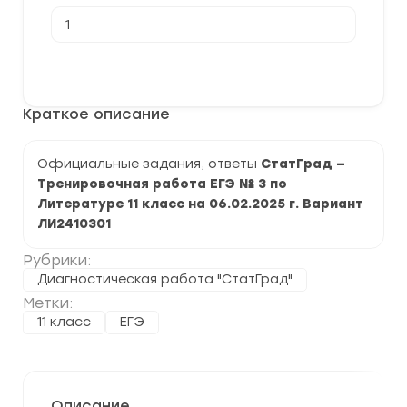
Количество
товара
[06.02.2025]
Тренировочная
В корзину
работа
№3
по
Краткое описание
Литературе
11
класс (ЛИ2410301)
задания
Официальные задания, ответы
СтатГрад —
и
Тренировочная работа ЕГЭ № 3 по
ответы
Литературе 11 класс на 06.02.2025 г. Вариант
ЛИ2410301
Рубрики:
Диагностическая работа "СтатГрад"
Метки:
11 класс
ЕГЭ
Описание