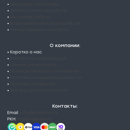
•
Школьные олимпиады
•
Диагностические работы
•
Школьные работы
•
Всероссийские конкурсы/акции
•
Международные конкурсы
О компании:
• Коротко о нас
•
Контактная информация
•
Список репетиторов
•
Пользовательское соглашение
•
Политика конфиденциальности
•
Политика возвратов
•
Инструкция пользователя
Контакты:
Email:
info@pndexam.ru
РКН:
rn@pndexam.ru