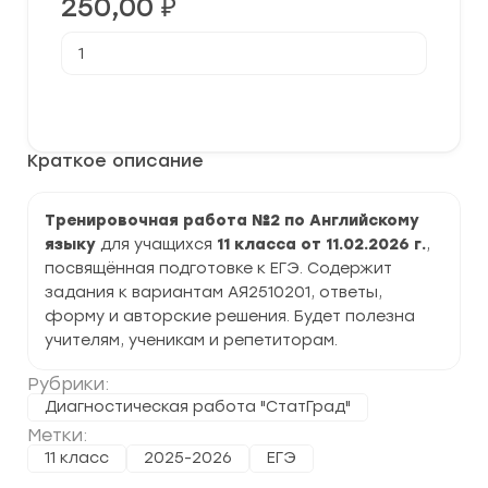
250,00
₽
Количество
товара
[11.02.2026]
Тренировочная
В корзину
работа
№2
по
Краткое описание
Английскому
языку
11
класс
Тренировочная работа №2 по Английскому
(АЯ2510201)
языку
для учащихся
11 класса от 11.02.2026 г.
,
задания
и
посвящённая подготовке к ЕГЭ. Содержит
ответы
задания к вариантам АЯ2510201, ответы,
форму и авторские решения. Будет полезна
учителям, ученикам и репетиторам.
Рубрики:
Диагностическая работа "СтатГрад"
Метки:
11 класс
2025-2026
ЕГЭ