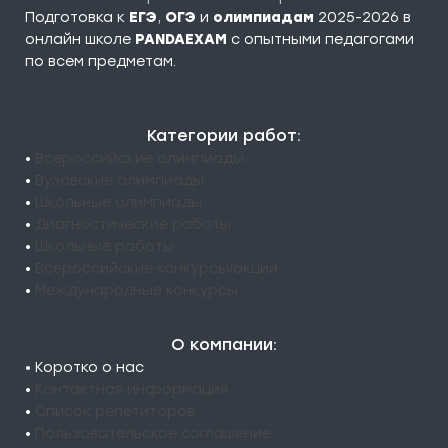
Подготовка к
ЕГЭ
,
ОГЭ
и
олимпиадам
2025-2026 в
онлайн школе
PANDAEXAM
c опытными педагогами
по всем предметам.
Категории работ:
•
Всероссийские олимпиады
•
Вузовские олимпиады
•
Школьные олимпиады
•
Диагностические работы
•
Школьные работы
•
Всероссийские конкурсы/акции
•
Международные конкурсы
О компании:
• Коротко о нас
•
Контактная информация
•
Список репетиторов
•
Пользовательское соглашение