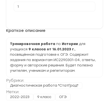
Количество
товара
[16.01.2023]
Тренировочная
В корзину
работа
№3
по
Краткое описание
Истории
9
класс
(ИС2290301-
Тренировочная работа
по
Истории
для
04)
учащихся
9 класса от 16.01.2023 г.
,
задания
и
посвящённая подготовке к ОГЭ. Содержит
ответы
задания по вариантам ИС2290301-04, ответы,
форму и авторские решения. Будет полезна
учителям, ученикам и репетиторам.
Рубрики:
Диагностическая работа "СтатГрад"
Метки:
2022-2023
9 класс
ОГЭ