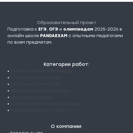
Образовательный проект
Подготовка к
ЕГЭ
,
ОГЭ
и
олимпиадам
2025-2026 в
онлайн школе
PANDAEXAM
c опытными педагогами
по всем предметам.
Категории работ:
•
Всероссийские олимпиады
•
Вузовские олимпиады
•
Школьные олимпиады
•
Диагностические работы
•
Школьные работы
•
Всероссийские конкурсы/акции
•
Международные конкурсы
О компании: