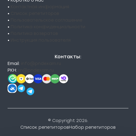
• Коротко о нас
•
Контактная информация
•
Список репетиторов
•
Пользовательское соглашение
•
Политика конфиденциальности
•
Политика возвратов
•
Инструкция пользователя
Контакты:
Email:
info@pndexam.ru
РКН:
rn@pndexam.ru
© Copyright 2026.
Список репетиторов
Набор репетиторов