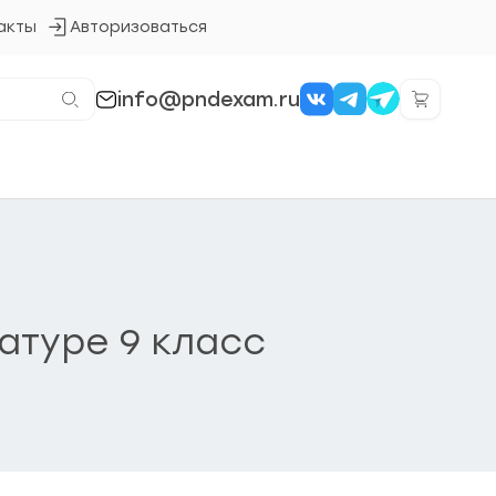
акты
Авторизоваться
Кнопка
входа
в
систему
info@pndexam.ru
атуре 9 класс