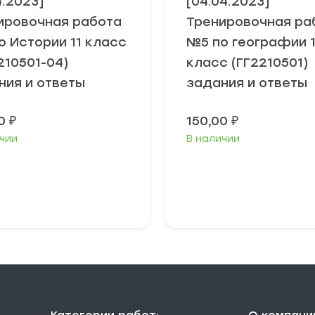
4.2023]
[04.04.2023]
ировочная работа
Тренировочная ра
о Истории 11 класс
№5 по географии 1
210501-04)
класс (ГГ2210501)
ния и ответы
задания и ответы
00
₽
150,00
₽
чии
В наличии
В корзину
В корзину