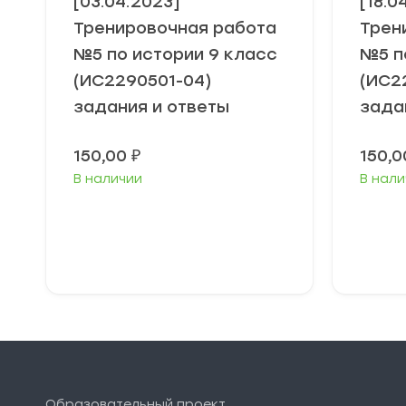
[03.04.2023]
[18.0
Тренировочная работа
Трен
№5 по истории 9 класс
№5 п
(ИС2290501-04)
(ИС2
задания и ответы
зада
150,00
₽
150,
В наличии
В нали
В корзину
Образовательный проект