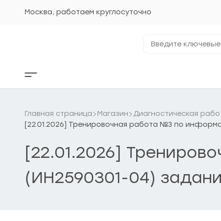
Перейти
к
Москва, работаем круглосуточно
содержанию
Введите
ключевые
фразы...
Кнопка
бокового
меню
Главная страница
Магазин
Диагностическая рабо
[22.01.2026] Тренировочная работа №3 по информа
[22.01.2026] Трениров
(ИН2590301-04) задани