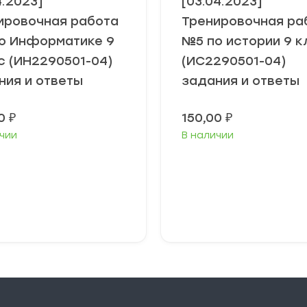
4.2023]
[03.04.2023]
ировочная работа
Тренировочная ра
о Информатике 9
№5 по истории 9 к
с (ИН2290501-04)
(ИС2290501-04)
ния и ответы
задания и ответы
00
₽
150,00
₽
чии
В наличии
В корзину
В корзину