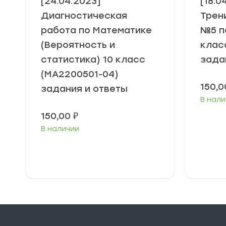
[24.04.2023]
[18.0
Диагностическая
Трен
работа по Математике
№5 п
(Вероятность и
клас
статистика) 10 класс
зада
(МА2200501-04)
150,
задания и ответы
В нали
150,00
₽
В наличии
В корзину