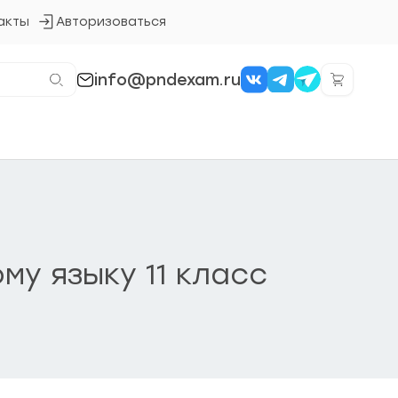
акты
Авторизоваться
Кнопка
входа
в
систему
info@pndexam.ru
му языку 11 класс