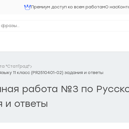
Премиум доступ ко всем работам
О нас
Конт
та "СтатГрад"
языку 11 класс (РЯ2510401-02) задания и ответы
очная работа №3 по Русско
я и ответы