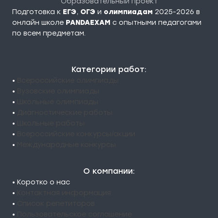
Образовательный проект
Подготовка к
ЕГЭ
,
ОГЭ
и
олимпиадам
2025-2026 в
онлайн школе
PANDAEXAM
c опытными педагогами
по всем предметам.
Категории работ:
•
Всероссийские олимпиады
•
Вузовские олимпиады
•
Школьные олимпиады
•
Диагностические работы
•
Школьные работы
•
Всероссийские конкурсы/акции
•
Международные конкурсы
О компании:
• Коротко о нас
•
Контактная информация
•
Список репетиторов
•
Пользовательское соглашение