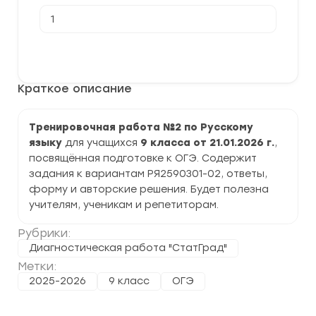
Количество
товара
[21.01.2026]
Тренировочная
В корзину
работа
№2
по
Краткое описание
Русскому
языку
9
класс
Тренировочная работа №2 по Русскому
(РЯ2590301-
языку
для учащихся
9 класса от 21.01.2026 г.
,
02)
задания
посвящённая подготовке к ОГЭ. Содержит
и
задания к вариантам РЯ2590301-02, ответы,
ответы
форму и авторские решения. Будет полезна
учителям, ученикам и репетиторам.
Рубрики:
Диагностическая работа "СтатГрад"
Метки:
2025-2026
9 класс
ОГЭ