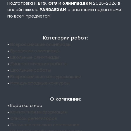
Подготовка к
ЕГЭ
,
ОГЭ
и
олимпиадам
2025-2026 в
онлайн школе
PANDAEXAM
c опытными педагогами
по всем предметам.
Категории работ:
•
Всероссийские олимпиады
•
Вузовские олимпиады
•
Школьные олимпиады
•
Диагностические работы
•
Школьные работы
•
Всероссийские конкурсы/акции
•
Международные конкурсы
О компании:
• Коротко о нас
•
Контактная информация
•
Список репетиторов
•
Пользовательское соглашение