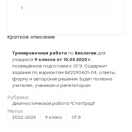
Количество
товара
[10.03.2023]
Тренировочная
В корзину
работа
№4
по
Краткое описание
Биологии
9
класс
(БИ2290401-
Тренировочная работа
по
Биологии
для
04)
учащихся
9 класса от 10.03.2023 г.
,
задания
и
посвящённая подготовке к ОГЭ. Содержит
ответы
задания по вариантам БИ2290401-04, ответы,
форму и авторские решения. Будет полезна
учителям, ученикам и репетиторам.
Рубрики:
Диагностическая работа "СтатГрад"
Метки:
2022-2023
9 класс
ОГЭ