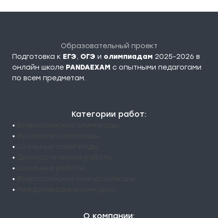
Образовательный проект
Подготовка к
ЕГЭ
,
ОГЭ
и
олимпиадам
2025-2026 в
онлайн школе
PANDAEXAM
c опытными педагогами
по всем предметам.
Категории работ:
•
Всероссийские олимпиады
•
Вузовские олимпиады
•
Школьные олимпиады
•
Диагностические работы
•
Школьные работы
•
Всероссийские конкурсы/акции
•
Международные конкурсы
О компании: