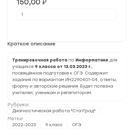
150,00
₽
Количество
товара
[13.03.2023]
Тренировочная
В корзину
работа
№4
по
Краткое описание
Информатике
9
класс
(ИН2290401-
Тренировочная работа
по
Информатике
для
04)
учащихся
9 класса от 13.03.2023 г.
,
задания
и
посвящённая подготовке к ОГЭ. Содержит
ответы
задания по вариантам ИН2290401-04, ответы,
форму и авторские решения. Будет полезна
учителям, ученикам и репетиторам.
Рубрики:
Диагностическая работа "СтатГрад"
Метки:
2022-2023
9 класс
ОГЭ