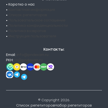
• Коротко о нас
•
Контактная информация
•
Список репетиторов
•
Пользовательское соглашение
•
Политика конфиденциальности
•
Политика возвратов
•
Инструкция пользователя
Контакты:
Email:
info@pndexam.ru
РКН:
rn@pndexam.ru
© Copyright 2026.
Список репетиторов
Набор репетиторов