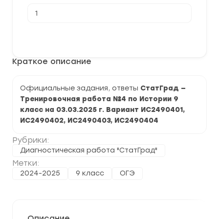
Количество
товара
[03.03.2025]
Тренировочная
В корзину
работа
№4
по
Краткое описание
Истории
9
класс
(ИС2490401-
Официальные задания, ответы
СтатГрад —
04)
Тренировочная работа №4 по Истории 9
задания
и
класс на 03.03.2025 г. Вариант ИС2490401,
ответы
ИС2490402, ИС2490403, ИС2490404
Рубрики:
Диагностическая работа "СтатГрад"
Метки:
2024-2025
9 класс
ОГЭ
Описание