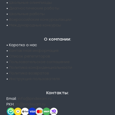
•
Школьные олимпиады
•
Диагностические работы
•
Школьные работы
•
Всероссийские конкурсы/акции
•
Международные конкурсы
О компании:
• Коротко о нас
•
Контактная информация
•
Список репетиторов
•
Пользовательское соглашение
•
Политика конфиденциальности
•
Политика возвратов
•
Инструкция пользователя
Контакты:
Email:
info@pndexam.ru
РКН:
rn@pndexam.ru