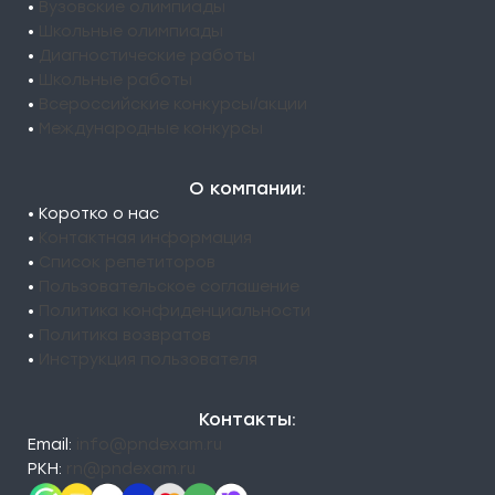
•
Вузовские олимпиады
•
Школьные олимпиады
•
Диагностические работы
•
Школьные работы
•
Всероссийские конкурсы/акции
•
Международные конкурсы
О компании:
• Коротко о нас
•
Контактная информация
•
Список репетиторов
•
Пользовательское соглашение
•
Политика конфиденциальности
•
Политика возвратов
•
Инструкция пользователя
Контакты:
Email:
info@pndexam.ru
РКН:
rn@pndexam.ru