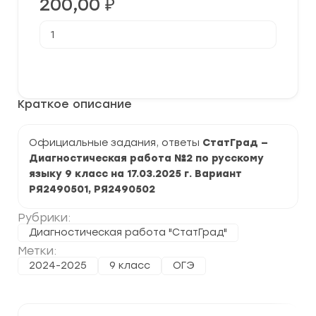
200,00
₽
Количество
товара
[17.03.2025]
Диагностическая
В корзину
работа
№2
по
Краткое описание
русскому
языку
9
класс (РЯ2490501-
Официальные задания, ответы
СтатГрад —
02)
Диагностическая работа №2 по русскому
задания
и
языку 9 класс на 17.03.2025 г. Вариант
ответы
РЯ2490501, РЯ2490502
Рубрики:
Диагностическая работа "СтатГрад"
Метки:
2024-2025
9 класс
ОГЭ