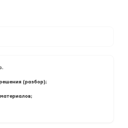
с.
решения (разбор);
 материалов;