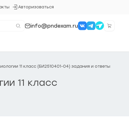
акты
Авторизоваться
Кнопка
входа
в
систему
info@pndexam.ru
иологии 11 класс (БИ2510401-04) задания и ответы
ии 11 класс