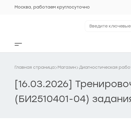
Перейти
к
Москва, работаем круглосуточно
содержанию
Введите
ключевые
фразы...
Кнопка
бокового
меню
Главная страница
Магазин
Диагностическая рабо
[16.03.2026] Трениров
(БИ2510401-04) задани