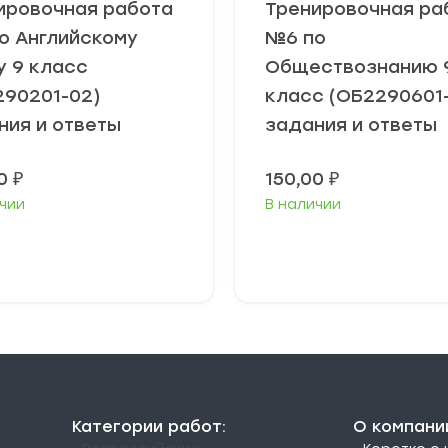
ировочная работа
Тренировочная ра
о Английскому
№6 по
у 9 класс
Обществознанию 
290201-02)
класс (ОБ2290601
ния и ответы
задания и ответы
00
₽
150,00
₽
чии
В наличии
В корзину
В корзину
Категории работ:
О компани