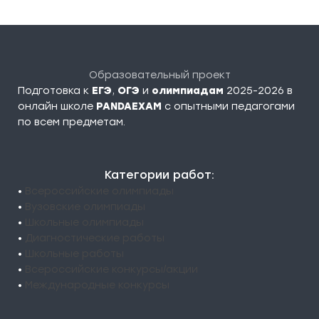
Образовательный проект
Подготовка к
ЕГЭ
,
ОГЭ
и
олимпиадам
2025-2026 в
онлайн школе
PANDAEXAM
c опытными педагогами
по всем предметам.
Категории работ:
•
Всероссийские олимпиады
•
Вузовские олимпиады
•
Школьные олимпиады
•
Диагностические работы
•
Школьные работы
•
Всероссийские конкурсы/акции
•
Международные конкурсы