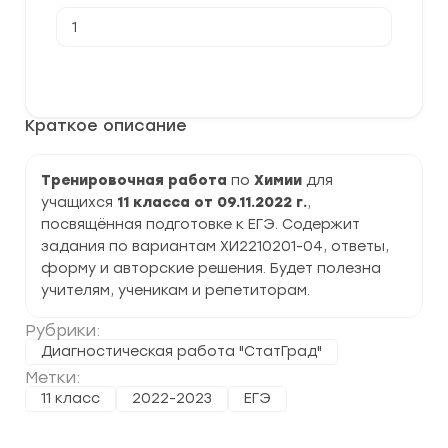
Количество
товара
[09.11.2022]
Тренировочная
В корзину
работа
№2
по
Краткое описание
Химии
11
класс
(ХИ2210201-
Тренировочная работа
по
Химии
для
04)
учащихся
11 класса от 09.11.2022 г.
,
задания
и
посвящённая подготовке к ЕГЭ. Содержит
ответы
задания по вариантам ХИ2210201-04, ответы,
форму и авторские решения. Будет полезна
учителям, ученикам и репетиторам.
Рубрики:
Диагностическая работа "СтатГрад"
Метки:
11 класс
2022-2023
ЕГЭ