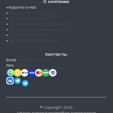
О компании:
• Коротко о нас
•
Контактная информация
•
Список репетиторов
•
Пользовательское соглашение
•
Политика конфиденциальности
•
Политика возвратов
•
Инструкция пользователя
Контакты:
Email:
info@pndexam.ru
РКН:
rn@pndexam.ru
© Copyright 2026.