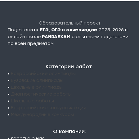
Образовательный проект
Подготовка к
ЕГЭ
,
ОГЭ
и
олимпиадам
2025-2026 в
онлайн школе
PANDAEXAM
c опытными педагогами
по всем предметам.
Категории работ:
•
Всероссийские олимпиады
•
Вузовские олимпиады
•
Школьные олимпиады
•
Диагностические работы
•
Школьные работы
•
Всероссийские конкурсы/акции
•
Международные конкурсы
О компании:
• Коротко о нас