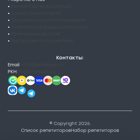
•
Контактная информация
•
Список репетиторов
•
Пользовательское соглашение
•
Политика конфиденциальности
•
Политика возвратов
•
Инструкция пользователя
Контакты:
Email:
info@pndexam.ru
РКН:
rn@pndexam.ru
© Copyright 2026.
Список репетиторов
Набор репетиторов