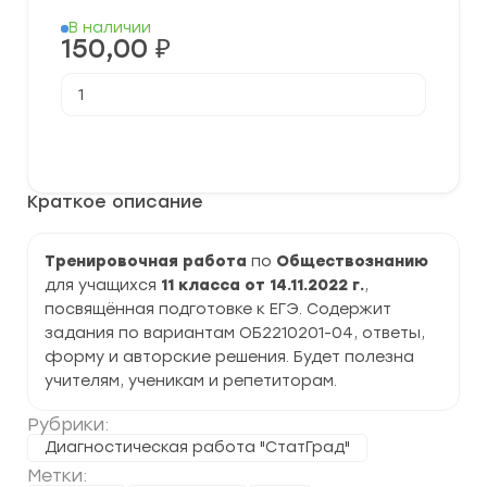
В наличии
150,00
₽
Количество
товара
[14.11.2022]
Тренировочная
В корзину
работа
№2
по
Краткое описание
Обществознанию
11
класс
(ОБ2210201-
Тренировочная работа
по
Обществознанию
04)
для учащихся
11 класса от 14.11.2022 г.
,
задания
и
посвящённая подготовке к ЕГЭ. Содержит
ответы
задания по вариантам ОБ2210201-04, ответы,
форму и авторские решения. Будет полезна
учителям, ученикам и репетиторам.
Рубрики:
Диагностическая работа "СтатГрад"
Метки: