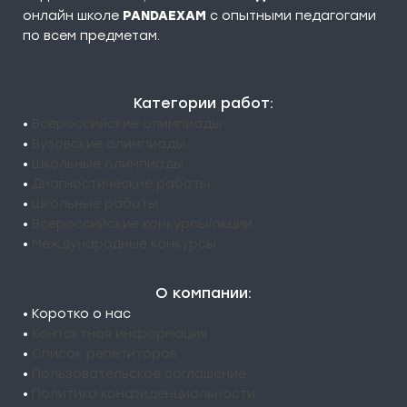
онлайн школе
PANDAEXAM
c опытными педагогами
по всем предметам.
Категории работ:
•
Всероссийские олимпиады
•
Вузовские олимпиады
•
Школьные олимпиады
•
Диагностические работы
•
Школьные работы
•
Всероссийские конкурсы/акции
•
Международные конкурсы
О компании:
• Коротко о нас
•
Контактная информация
•
Список репетиторов
•
Пользовательское соглашение
•
Политика конфиденциальности