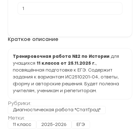
Количество
товара
[25.11.2025]
Тренировочная
В корзину
работа
№2
по
Краткое описание
Истории
11
класс
(ИС2510201-
Тренировочная работа №2 по Истории
для
04)
учащихся
11 класса от 25.11.2025 г.
,
задания
и
посвящённая подготовке к ЕГЭ. Содержит
ответы
задания к вариантам ИС2510201-04, ответы,
форму и авторские решения. Будет полезна
учителям, ученикам и репетиторам.
Рубрики:
Диагностическая работа "СтатГрад"
Метки:
11 класс
2025-2026
ЕГЭ