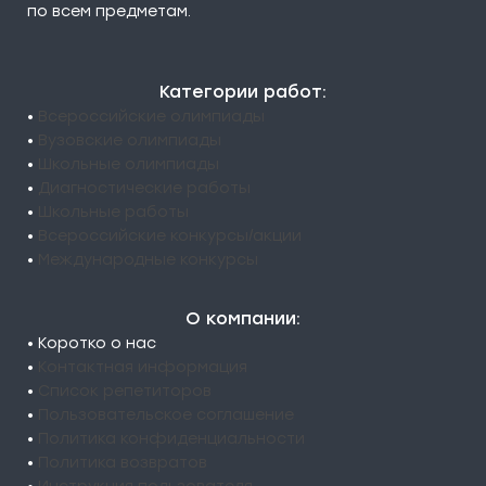
по всем предметам.
Категории работ:
•
Всероссийские олимпиады
•
Вузовские олимпиады
•
Школьные олимпиады
•
Диагностические работы
•
Школьные работы
•
Всероссийские конкурсы/акции
•
Международные конкурсы
О компании:
• Коротко о нас
•
Контактная информация
•
Список репетиторов
•
Пользовательское соглашение
•
Политика конфиденциальности
•
Политика возвратов