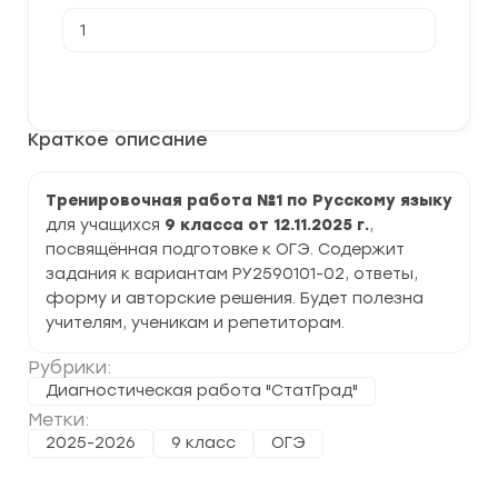
Количество
товара
[12.11.2025]
Тренировочная
В корзину
работа
№1
по
Краткое описание
Русскому
языку
9
класс
Тренировочная работа №1 по Русскому языку
(РУ2590101-
для учащихся
9 класса от 12.11.2025 г.
,
02)
задания
посвящённая подготовке к ОГЭ. Содержит
и
задания к вариантам РУ2590101-02, ответы,
ответы
форму и авторские решения. Будет полезна
учителям, ученикам и репетиторам.
Рубрики:
Диагностическая работа "СтатГрад"
Метки:
2025-2026
9 класс
ОГЭ