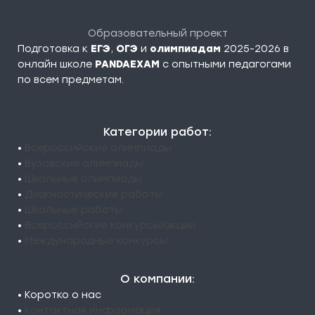
Образовательный проект
Подготовка к
ЕГЭ
,
ОГЭ
и
олимпиадам
2025-2026 в
онлайн школе
PANDAEXAM
c опытными педагогами
по всем предметам.
Категории работ:
•
Всероссийские олимпиады
•
Вузовские олимпиады
•
Школьные олимпиады
•
Диагностические работы
•
Школьные работы
•
Всероссийские конкурсы/акции
•
Международные конкурсы
О компании:
• Коротко о нас
•
Контактная информация