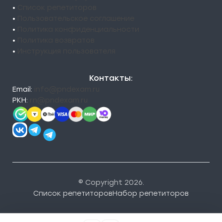
•
Список репетиторов
•
Пользовательское соглашение
•
Политика конфиденциальности
•
Политика возвратов
•
Инструкция пользователя
Контакты:
Email:
info@pndexam.ru
РКН:
rn@pndexam.ru
© Copyright 2026.
Список репетиторов
Набор репетиторов