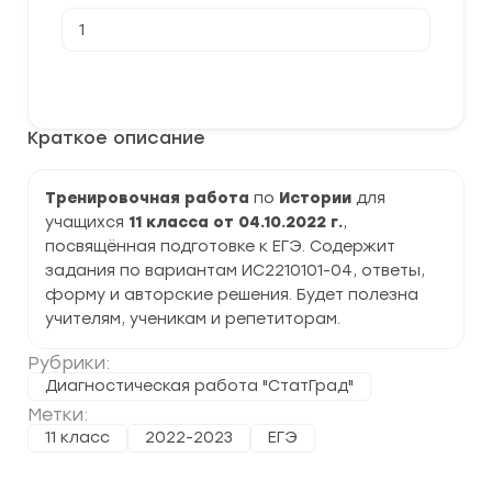
Количество
товара
[04.10.2022]
Тренировочная
В корзину
работа
№1
по
Краткое описание
Истории
11
класс
(ИС2210101-
Тренировочная работа
по
Истории
для
04)
учащихся
11 класса от 04.10.2022 г.
,
задания
и
посвящённая подготовке к ЕГЭ. Содержит
ответы
задания по вариантам ИС2210101-04, ответы,
форму и авторские решения. Будет полезна
учителям, ученикам и репетиторам.
Рубрики:
Диагностическая работа "СтатГрад"
Метки:
11 класс
2022-2023
ЕГЭ