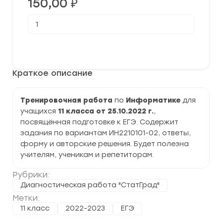
150,00
₽
Количество
товара
[25.10.2022]
Тренировочная
В корзину
работа
№1
по
Краткое описание
Информатике
11
класс
(ИН2210101-
Тренировочная работа
по
Информатике
для
02)
учащихся
11 класса от 25.10.2022 г.
,
задания
и
посвящённая подготовке к ЕГЭ. Содержит
ответы
задания по вариантам ИН2210101-02, ответы,
форму и авторские решения. Будет полезна
учителям, ученикам и репетиторам.
Рубрики:
Диагностическая работа "СтатГрад"
Метки:
11 класс
2022-2023
ЕГЭ