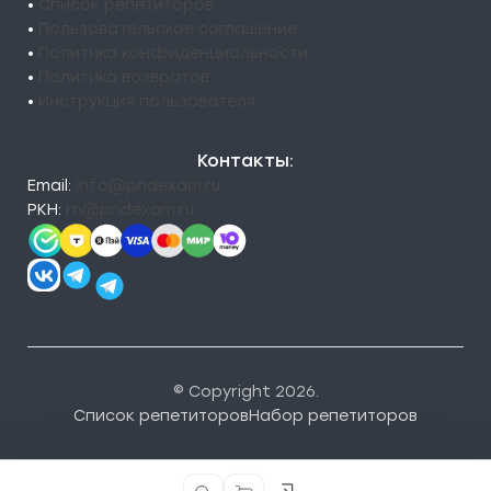
•
Список репетиторов
•
Пользовательское соглашение
•
Политика конфиденциальности
•
Политика возвратов
•
Инструкция пользователя
Контакты:
Email:
info@pndexam.ru
РКН:
rn@pndexam.ru
© Copyright 2026.
Список репетиторов
Набор репетиторов