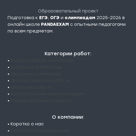
Образовательный проект
Подготовка к
ЕГЭ
,
ОГЭ
и
олимпиадам
2025-2026 в
онлайн школе
PANDAEXAM
c опытными педагогами
по всем предметам.
Категории работ:
•
Всероссийские олимпиады
•
Вузовские олимпиады
•
Школьные олимпиады
•
Диагностические работы
•
Школьные работы
•
Всероссийские конкурсы/акции
•
Международные конкурсы
О компании:
• Коротко о нас
•
Контактная информация