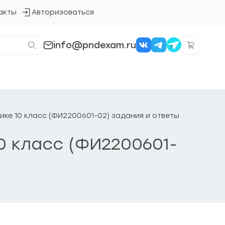
акты
Авторизоваться
Кнопка
входа
в
систему
info@pndexam.ru
зике 10 класс (ФИ2200601-02) задания и ответы
10 класс (ФИ2200601-