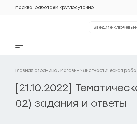
Перейти
к
Москва, работаем круглосуточно
содержанию
Введите
ключевые
фразы...
Кнопка
бокового
меню
Главная страница
Магазин
Диагностическая рабо
[21.10.2022] Тематиче
02) задания и ответы