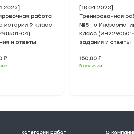
4.2023]
[18.04.2023]
ировочная работа
Тренировочная ра
о истории 9 класс
№5 по Информати
290501-04)
класс (ИН2290501
ния и ответы
задания и ответы
00
₽
150,00
₽
чии
В наличии
В корзину
В корзину
Категории работ:
О компани