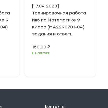
[17.04.2023]
бота
Тренировочная работа
ке 9
№5 по Математике 9
-04)
класс (МА2290701-04)
задания и ответы
150,00
₽
В наличии
В корзину
и:
Контакты: