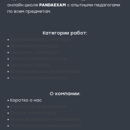
онлайн школе
PANDAEXAM
c опытными педагогами
по всем предметам.
Категории работ:
•
Всероссийские олимпиады
•
Вузовские олимпиады
•
Школьные олимпиады
•
Диагностические работы
•
Школьные работы
•
Всероссийские конкурсы/акции
•
Международные конкурсы
О компании:
• Коротко о нас
•
Контактная информация
•
Список репетиторов
•
Пользовательское соглашение
•
Политика конфиденциальности