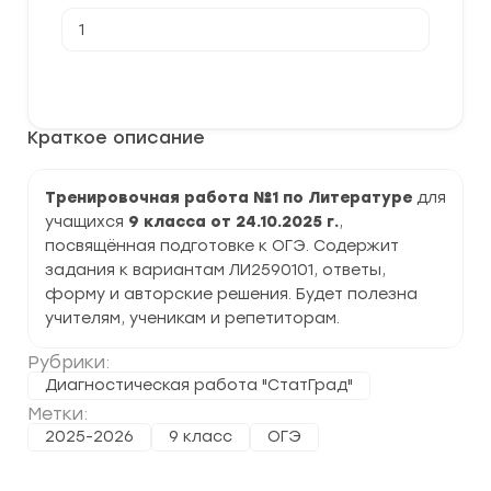
Количество
товара
[24.10.2025]
Тренировочная
В корзину
работа
№1
по
Краткое описание
Литературе
9
класс
(ЛИ2590101)
Тренировочная работа №1 по Литературе
для
задания
учащихся
9 класса от 24.10.2025 г.
,
и
ответы
посвящённая подготовке к ОГЭ. Содержит
задания к вариантам ЛИ2590101, ответы,
форму и авторские решения. Будет полезна
учителям, ученикам и репетиторам.
Рубрики:
Диагностическая работа "СтатГрад"
Метки:
2025-2026
9 класс
ОГЭ