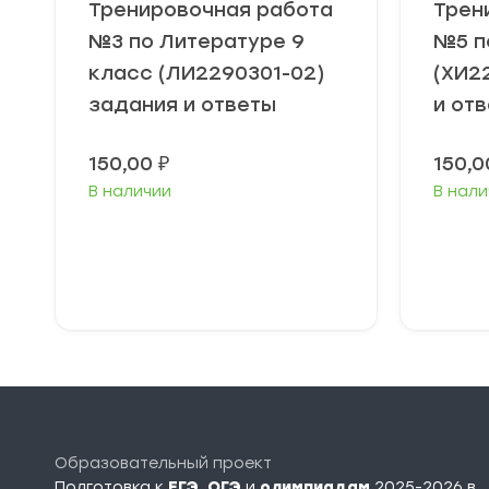
Тренировочная работа
Трен
№3 по Литературе 9
№5 п
класс (ЛИ2290301-02)
(ХИ2
задания и ответы
и от
150,00
₽
150,
В наличии
В нали
В корзину
Образовательный проект
Подготовка к
ЕГЭ
,
ОГЭ
и
олимпиадам
2025-2026 в