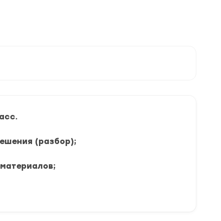
асс.
решения (разбор);
 материалов;