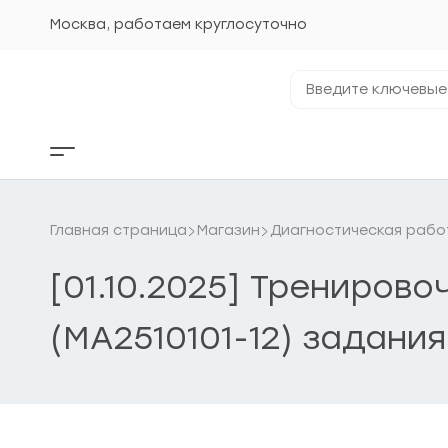
Перейти
к
Москва, работаем круглосуточно
содержанию
Введите
ключевые
фразы...
Кнопка
бокового
меню
Главная страница
Магазин
Диагностическая рабо
[01.10.2025] Трениров
(МА2510101-12) задания