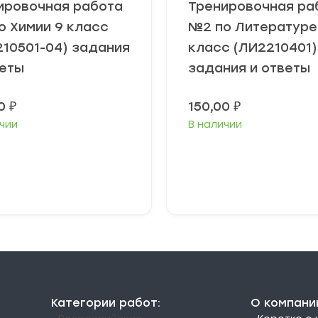
ировочная работа
Тренировочная ра
о Химии 9 класс
№2 по Литературе 
210501-04) задания
класс (ЛИ2210401)
веты
задания и ответы
00
₽
150,00
₽
чии
В наличии
В корзину
В корзину
Категории работ:
О компани