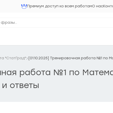
Премиум доступ ко всем работам
О нас
Конт
та "СтатГрад"
[01.10.2025] Тренировочная работа №1 по Ма
очная работа №1 по Матема
 и ответы