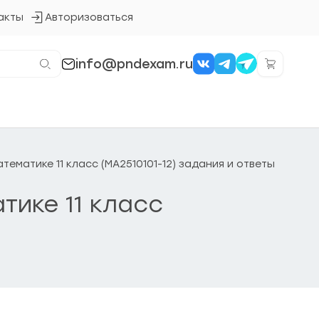
акты
Авторизоваться
Кнопка
входа
в
систему
info@pndexam.ru
тематике 11 класс (МА2510101-12) задания и ответы
тике 11 класс