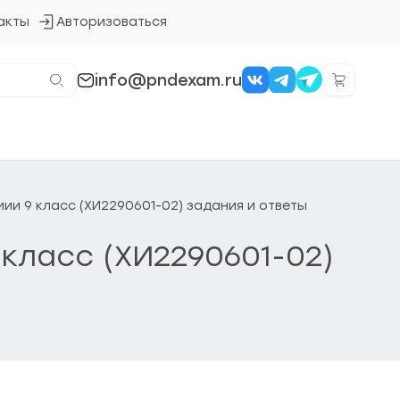
акты
Авторизоваться
Кнопка
входа
в
систему
info@pndexam.ru
мии 9 класс (ХИ2290601-02) задания и ответы
 класс (ХИ2290601-02)