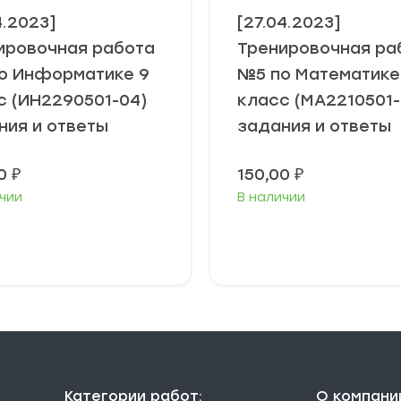
4.2023]
[27.04.2023]
ировочная работа
Тренировочная ра
о Информатике 9
№5 по Математике 
с (ИН2290501-04)
класс (МА2210501-
ния и ответы
задания и ответы
00
₽
150,00
₽
чии
В наличии
В корзину
В корзину
Категории работ:
О компани