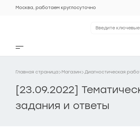
Перейти
к
Москва, работаем круглосуточно
содержанию
Введите
ключевые
фразы...
Кнопка
бокового
меню
Главная страница
Магазин
Диагностическая рабо
[23.09.2022] Тематиче
задания и ответы