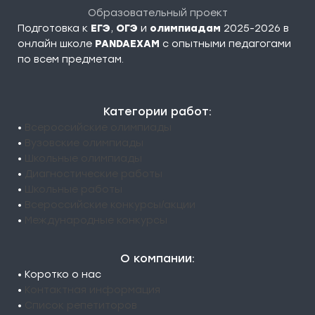
Образовательный проект
Подготовка к
ЕГЭ
,
ОГЭ
и
олимпиадам
2025-2026 в
онлайн школе
PANDAEXAM
c опытными педагогами
по всем предметам.
Категории работ:
•
Всероссийские олимпиады
•
Вузовские олимпиады
•
Школьные олимпиады
•
Диагностические работы
•
Школьные работы
•
Всероссийские конкурсы/акции
•
Международные конкурсы
О компании:
• Коротко о нас
•
Контактная информация
•
Список репетиторов