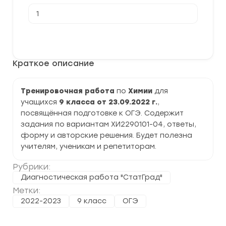
Количество
товара
[23.09.2022]
Тренировочная
В корзину
работа
№1
по
Краткое описание
Химии
9
класс
(ХИ2290101-
Тренировочная работа
по
Химии
для
04)
учащихся
9 класса от 23.09.2022 г.
,
задания
и
посвящённая подготовке к ОГЭ. Содержит
ответы
задания по вариантам ХИ2290101-04, ответы,
форму и авторские решения. Будет полезна
учителям, ученикам и репетиторам.
Рубрики:
Диагностическая работа "СтатГрад"
Метки:
2022-2023
9 класс
ОГЭ