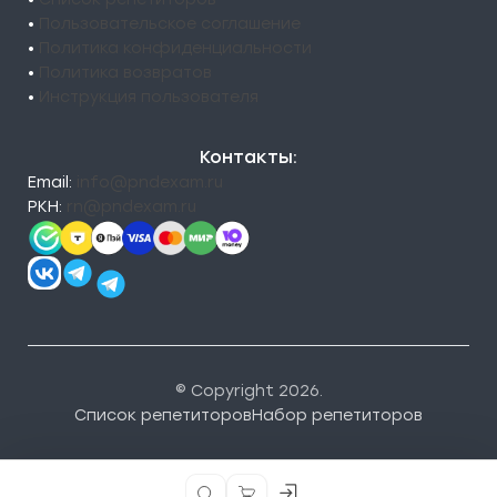
•
Пользовательское соглашение
•
Политика конфиденциальности
•
Политика возвратов
•
Инструкция пользователя
Контакты:
Email:
info@pndexam.ru
РКН:
rn@pndexam.ru
© Copyright 2026.
Список репетиторов
Набор репетиторов