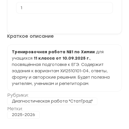
Количество
товара
[10.09.2025]
Тренировочная
В корзину
работа
№1
по
Краткое описание
химии
11
класс
(ХИ2510101-
Тренировочная работа №1 по Химии
для
04)
учащихся
11 класса от 10.09.2025 г.
,
задания
и
посвящённая подготовке к ЕГЭ. Содержит
ответы
задания к вариантам ХИ2510101-04, ответы,
форму и авторские решения. Будет полезна
учителям, ученикам и репетиторам.
Рубрики:
Диагностическая работа "СтатГрад"
Метки:
2025-2026