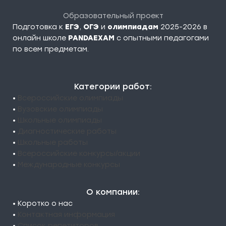
Образовательный проект
Подготовка к
ЕГЭ
,
ОГЭ
и
олимпиадам
2025-2026 в
онлайн школе
PANDAEXAM
c опытными педагогами
по всем предметам.
Категории работ:
•
Всероссийские олимпиады
•
Вузовские олимпиады
•
Школьные олимпиады
•
Диагностические работы
•
Школьные работы
•
Всероссийские конкурсы/акции
•
Международные конкурсы
О компании:
• Коротко о нас
•
Контактная информация
•
Список репетиторов