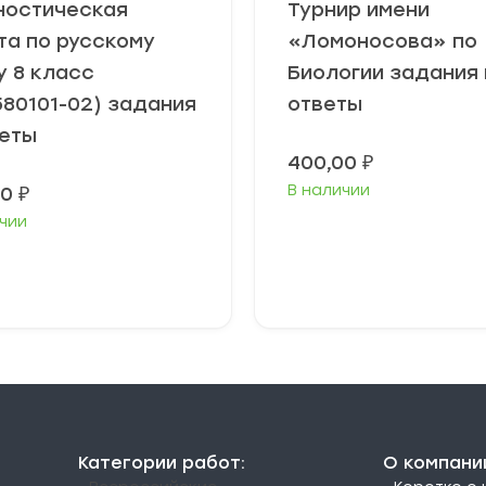
ностическая
Турнир имени
та по русскому
«Ломоносова» по
у 8 класс
Биологии задания 
580101-02) задания
ответы
веты
400,00
₽
В наличии
00
₽
чии
В корзину
В корзину
Категории работ:
О компани