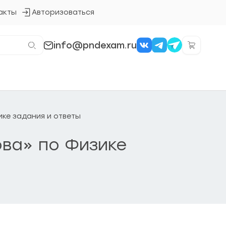
акты
Авторизоваться
Кнопка
входа
в
систему
info@pndexam.ru
зике задания и ответы
ова» по Физике