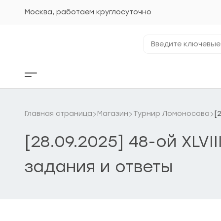
Перейти
к
Москва, работаем круглосуточно
содержанию
Введите
ключевые
фразы...
Кнопка
бокового
меню
Главная страница
Магазин
Турнир Ломоносова
[
[28.09.2025] 48-ой XLV
задания и ответы