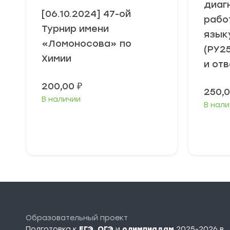
диаг
[06.10.2024] 47-ой
рабо
Турнир имени
язык
«Ломоносова» по
(РУ2
Химии
и от
200,00
₽
250,
В наличии
В нали
В корзину
Образовательный проект
Подготовка к
ЕГЭ
,
ОГЭ
и
олимпиадам
2025-2026 в