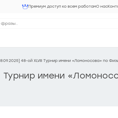
Премиум доступ ко всем работам
О нас
Конт
28.09.2025] 48-ой XLVIII Турнир имени «Ломоносова» по Фи
III Турнир имени «Ломонос