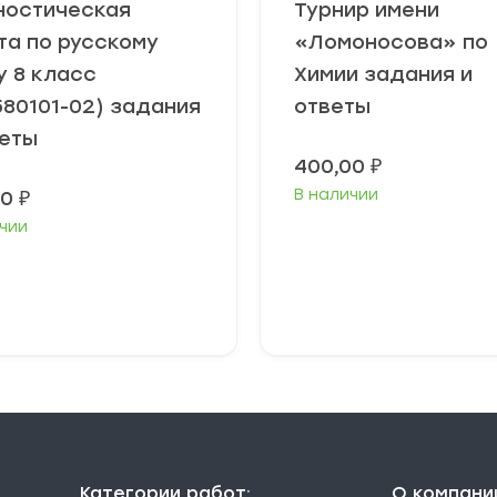
ностическая
Турнир имени
та по русскому
«Ломоносова» по
у 8 класс
Химии задания и
580101-02) задания
ответы
веты
400,00
₽
В наличии
00
₽
чии
В корзину
В корзину
Категории работ:
О компани