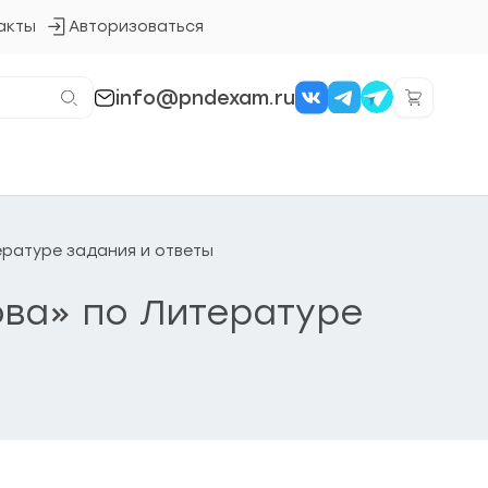
акты
Авторизоваться
Кнопка
входа
в
систему
info@pndexam.ru
тературе задания и ответы
сова» по Литературе