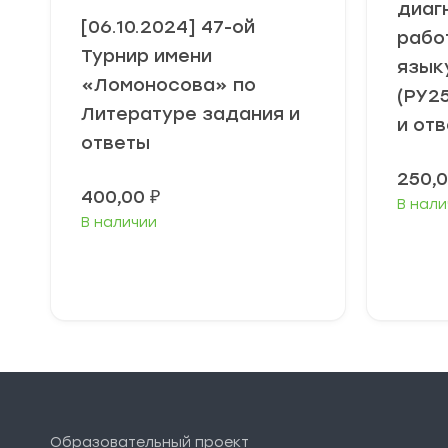
диаг
[06.10.2024] 47-ой
рабо
Турнир имени
язык
«Ломоносова» по
(РУ2
Литературе задания и
и от
ответы
250,
400,00
₽
В нали
В наличии
В корзину
Образовательный проект