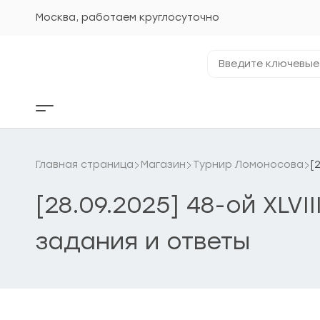
Перейти
к
Москва, работаем круглосуточно
содержанию
Введите
ключевые
фразы...
Кнопка
бокового
меню
Главная страница
Магазин
Турнир Ломоносова
[
[28.09.2025] 48-ой XL
задания и ответы