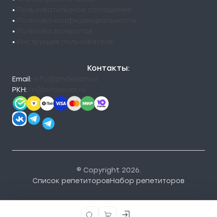
•
Пользовательское соглашение
•
Политика конфиденциальности
•
Политика возвратов
•
Инструкция пользователя
Контакты:
Email:
info@pndexam.ru
РКН:
rn@pndexam.ru
© Copyright 2026.
Список репетиторов
Набор репетиторов