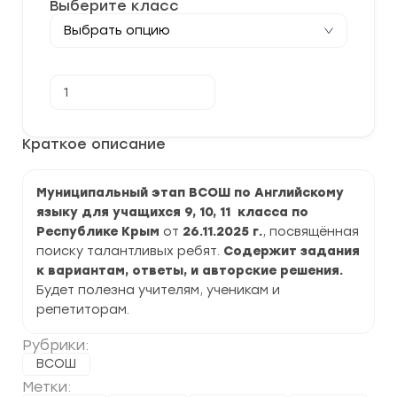
Выберите класс
Количество
В корзину
товара
[26-
27.11.2025]
Муниципальный
Краткое описание
этап
ВСОШ
по
Муниципальный этап ВСОШ по Английскому
Английскому
языку
языку для учащихся 9, 10, 11 класса по
2025-
Республике Крым
от
26.11.2025 г.
, посвящённая
2026
г.
поиску талантливых ребят.
Содержит задания
по
к вариантам, ответы, и авторские решения.
Республике
Будет полезна учителям, ученикам и
Крым
репетиторам.
Рубрики:
ВСОШ
Метки: