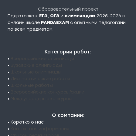
Образовательный проект
Подготовка к
ЕГЭ
,
ОГЭ
и
олимпиадам
2025-2026 в
онлайн школе
PANDAEXAM
c опытными педагогами
по всем предметам.
Категории работ:
•
Всероссийские олимпиады
•
Вузовские олимпиады
•
Школьные олимпиады
•
Диагностические работы
•
Школьные работы
•
Всероссийские конкурсы/акции
•
Международные конкурсы
О компании:
• Коротко о нас
•
Контактная информация
•
Список репетиторов