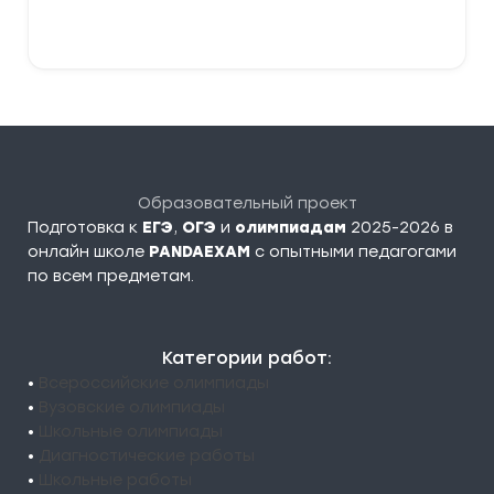
379,00 ₽
Выберите параметры
Образовательный проект
Подготовка к
ЕГЭ
,
ОГЭ
и
олимпиадам
2025-2026 в
онлайн школе
PANDAEXAM
c опытными педагогами
по всем предметам.
Категории работ:
•
Всероссийские олимпиады
•
Вузовские олимпиады
•
Школьные олимпиады
•
Диагностические работы
•
Школьные работы