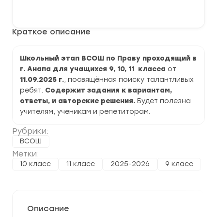
Школьный
В корзину
этап
ВСОШ
по
Краткое описание
Праву
2025-
2026
г.
Школьный этап ВСОШ по Праву проходящий в
по
г. Анапа для учащихся 9, 10, 11 класса
от
г.
Анапа
11.09.2025 г.
, посвящённая поиску талантливых
задания
ребят.
Содержит задания к вариантам,
и
ответы, и авторские решения.
ответы
Будет полезна
учителям, ученикам и репетиторам.
Рубрики:
ВСОШ
Метки:
10 класс
11 класс
2025-2026
9 класс
Описание