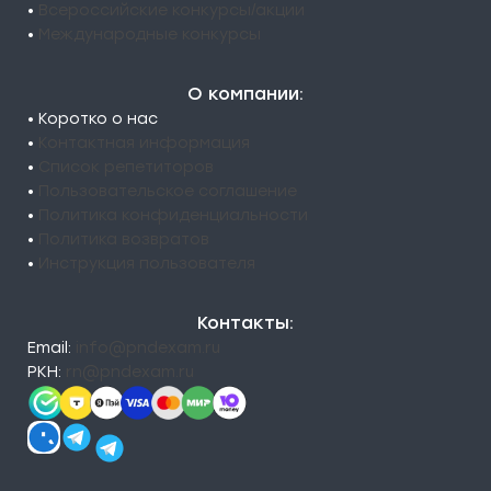
•
Всероссийские конкурсы/акции
•
Международные конкурсы
О компании:
• Коротко о нас
•
Контактная информация
•
Список репетиторов
•
Пользовательское соглашение
•
Политика конфиденциальности
•
Политика возвратов
•
Инструкция пользователя
Контакты:
Email:
info@pndexam.ru
РКН:
rn@pndexam.ru