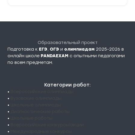
Образовательный проект
Подготовка к
ЕГЭ
,
ОГЭ
и
олимпиадам
2025-2026 в
онлайн школе
PANDAEXAM
c опытными педагогами
по всем предметам.
Категории работ:
•
Всероссийские олимпиады
•
Вузовские олимпиады
•
Школьные олимпиады
•
Диагностические работы
•
Школьные работы
•
Всероссийские конкурсы/акции
•
Международные конкурсы