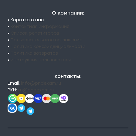
О компании:
• Коротко о нас
•
Контактная информация
•
Список репетиторов
•
Пользовательское соглашение
•
Политика конфиденциальности
•
Политика возвратов
•
Инструкция пользователя
Контакты:
Email:
info@pndexam.ru
РКН:
rn@pndexam.ru