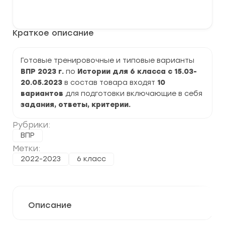
варианты
В корзину
ВПР
2023
по
Краткое описание
Истории
6
класс
задания
Готовые тренировочные и типовые варианты
и
ВПР 2023 г.
по
Истории для 6 класса с 15.03-
ответы
20.05.2023
в состав товара входят
10
вариантов
для подготовки включающие в себя
задания, ответы, критерии.
Рубрики:
ВПР
Метки:
2022-2023
6 класс
Описание