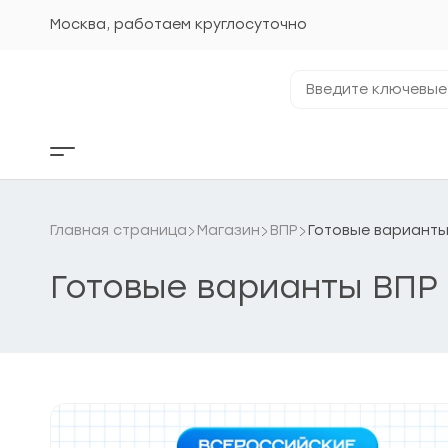
Перейти
к
Москва, работаем круглосуточно
содержанию
Введите
ключевые
фразы...
Кнопка
бокового
меню
Главная страница
Магазин
ВПР
Готовые варианты
Готовые варианты ВПР 