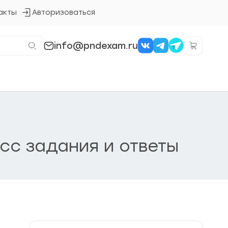
акты
Авторизоваться
Кнопка
входа
в
систему
info@pndexam.ru
сс задания и ответы