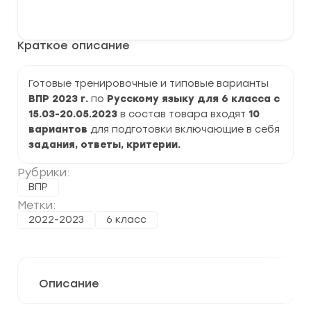
варианты
В корзину
ВПР
2023
по
Краткое описание
Русскому
языку
6
класс
Готовые тренировочные и типовые варианты
задания
ВПР 2023 г.
по
Русскому языку
для 6 класса с
и
ответы
15.03-20.05.2023
в состав товара входят
10
вариантов
для подготовки включающие в себя
задания, ответы, критерии.
Рубрики:
ВПР
Метки:
2022-2023
6 класс
Описание