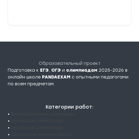
В корзину
Образовательный проект
Подготовка к
ЕГЭ
,
ОГЭ
и
олимпиадам
2025-2026 в
онлайн школе
PANDAEXAM
c опытными педагогами
по всем предметам.
Категории работ:
•
Всероссийские олимпиады
•
Вузовские олимпиады
•
Школьные олимпиады
•
Диагностические работы