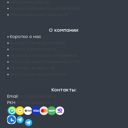
•
Школьные работы
•
Всероссийские конкурсы/акции
•
Международные конкурсы
О компании:
• Коротко о нас
•
Контактная информация
•
Список репетиторов
•
Пользовательское соглашение
•
Политика конфиденциальности
•
Политика возвратов
•
Инструкция пользователя
Контакты:
Email:
info@pndexam.ru
РКН:
rn@pndexam.ru