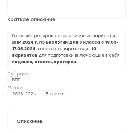
варианты
В корзину
ВПР
2024
по
Краткое описание
Биологии
5
класс
задания
Готовые тренировочные и типовые варианты
и
ВПР 2024 г.
по
Биологии
для 5 класса с 19.03-
ответы
17.05.2024
в состав товара входят
10
вариантов
для подготовки включающие в себя
задания, ответы, критерии.
Рубрики:
ВПР
Метки:
2023-2024
5 класс
Описание