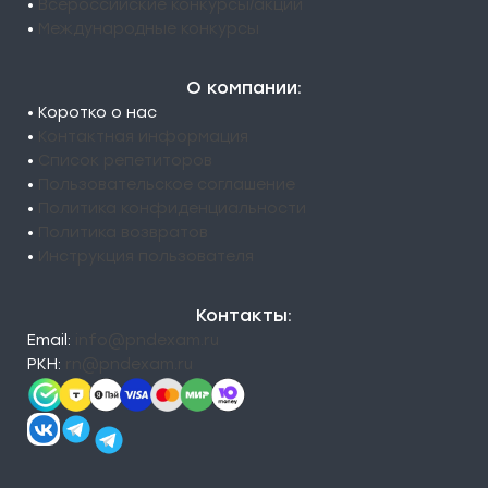
•
Всероссийские конкурсы/акции
•
Международные конкурсы
О компании:
• Коротко о нас
•
Контактная информация
•
Список репетиторов
•
Пользовательское соглашение
•
Политика конфиденциальности
•
Политика возвратов
•
Инструкция пользователя
Контакты:
Email:
info@pndexam.ru
РКН:
rn@pndexam.ru