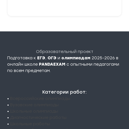
В корзину
Образовательный проект
Подготовка к
ЕГЭ
,
ОГЭ
и
олимпиадам
2025-2026 в
онлайн школе
PANDAEXAM
c опытными педагогами
по всем предметам.
Категории работ:
•
Всероссийские олимпиады
•
Вузовские олимпиады
•
Школьные олимпиады
•
Диагностические работы
•
Школьные работы