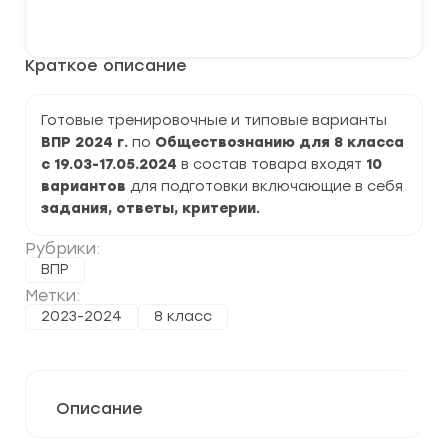
варианты
В корзину
ВПР
2024
по
Краткое описание
Обществознанию
8
класс
задания
Готовые тренировочные и типовые варианты
и
ВПР 2024 г.
по
Обществознанию
для 8 класса
ответы
с 19.03-17.05.2024
в состав товара входят
10
вариантов
для подготовки включающие в себя
задания, ответы, критерии.
Рубрики:
ВПР
Метки:
2023-2024
8 класс
Описание