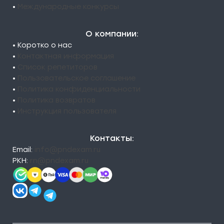
•
Международные конкурсы
О компании:
• Коротко о нас
•
Контактная информация
•
Список репетиторов
•
Пользовательское соглашение
•
Политика конфиденциальности
•
Политика возвратов
•
Инструкция пользователя
Контакты:
Email:
info@pndexam.ru
РКН:
rn@pndexam.ru