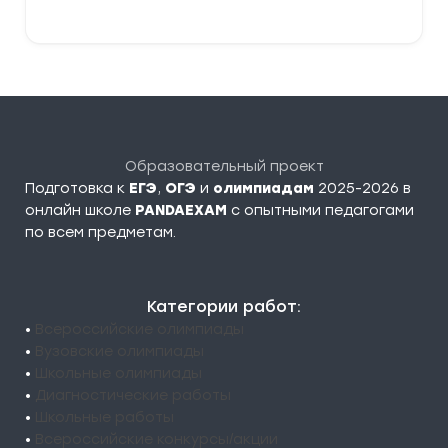
Образовательный проект
Подготовка к
ЕГЭ
,
ОГЭ
и
олимпиадам
2025-2026 в
онлайн школе
PANDAEXAM
c опытными педагогами
по всем предметам.
Категории работ:
•
Всероссийские олимпиады
•
Вузовские олимпиады
•
Школьные олимпиады
•
Диагностические работы
•
Школьные работы
•
Всероссийские конкурсы/акции