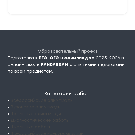
Образовательный проект
Подготовка к
ЕГЭ
,
ОГЭ
и
олимпиадам
2025-2026 в
онлайн школе
PANDAEXAM
c опытными педагогами
по всем предметам.
Категории работ:
•
Всероссийские олимпиады
•
Вузовские олимпиады
•
Школьные олимпиады
•
Диагностические работы
•
Школьные работы
•
Всероссийские конкурсы/акции