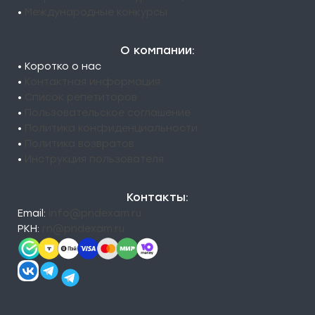
•
Международные конкурсы
О компании:
• Коротко о нас
•
Контактная информация
•
Список репетиторов
•
Пользовательское соглашение
•
Политика конфиденциальности
•
Политика возвратов
•
Инструкция пользователя
Контакты:
Email:
info@pndexam.ru
РКН:
rn@pndexam.ru