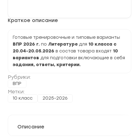
варианты
В корзину
ВПР
2026
по
Краткое описание
Литературе
10
класс
задания
Готовые тренировочные и типовые варианты
и
ВПР 2026 г.
по
Литературе
для
10 класса с
ответы
20.04-20.05.2026
в состав товара входят
10
вариантов
для подготовки включающие в себя
задания, ответы, критерии.
Рубрики:
ВПР
Метки:
10 класс
2025-2026
Описание