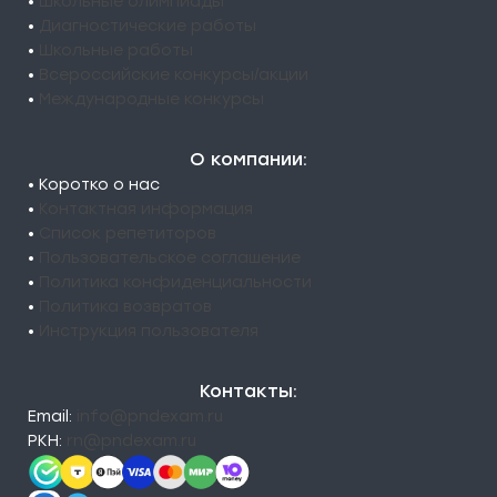
•
Школьные олимпиады
•
Диагностические работы
•
Школьные работы
•
Всероссийские конкурсы/акции
•
Международные конкурсы
О компании:
• Коротко о нас
•
Контактная информация
•
Список репетиторов
•
Пользовательское соглашение
•
Политика конфиденциальности
•
Политика возвратов
•
Инструкция пользователя
Контакты:
Email:
info@pndexam.ru
РКН:
rn@pndexam.ru