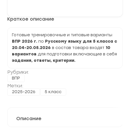
варианты
В корзину
ВПР
2026
по
Краткое описание
Русскому
языку
5
класс
Готовые тренировочные и типовые варианты
задания
ВПР 2026 г.
по
Русскому языку для 5 класса с
и
ответы
20.04-20.05.2026
в состав товара входят
10
вариантов
для подготовки включающие в себя
задания, ответы, критерии.
Рубрики:
ВПР
Метки:
2025-2026
5 класс
Описание