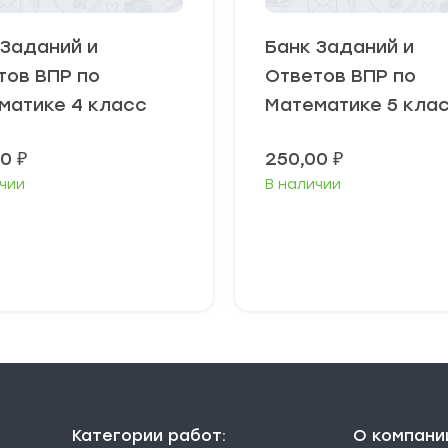
 Заданий и
Банк Заданий и
тов ВПР по
Ответов ВПР по
матике 4 класс
Математике 5 кла
00
₽
250,00
₽
чии
В наличии
В корзину
В корзину
Категории работ:
О компани