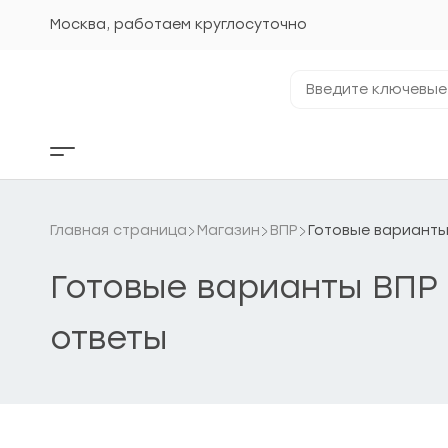
Перейти
к
Москва, работаем круглосуточно
содержанию
Введите
ключевые
фразы...
Кнопка
бокового
меню
Главная страница
Магазин
ВПР
Готовые варианты
Готовые варианты ВПР 
ответы