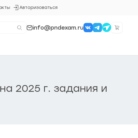
акты
Авторизоваться
Кнопка
входа
в
систему
info@pndexam.ru
а 2025 г. задания и