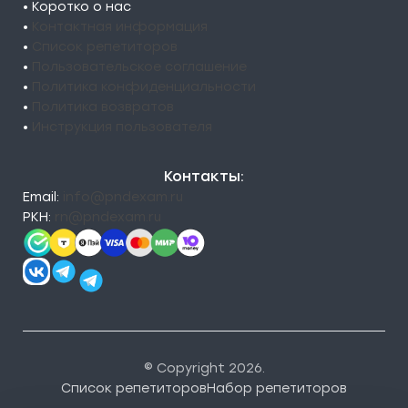
• Коротко о нас
•
Контактная информация
•
Список репетиторов
•
Пользовательское соглашение
•
Политика конфиденциальности
•
Политика возвратов
•
Инструкция пользователя
Контакты:
Email:
info@pndexam.ru
РКН:
rn@pndexam.ru
© Copyright 2026.
Список репетиторов
Набор репетиторов