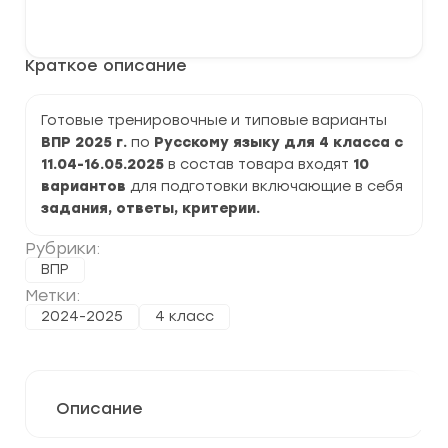
варианты
В корзину
ВПР
по
русскому
Краткое описание
языку
4
класс
на
Готовые тренировочные и типовые варианты
2025
ВПР 2025 г.
по
Русскому языку для 4 класса с
г.
задания
11.04-16.05.2025
в состав товара входят
10
и
вариантов
для подготовки включающие в себя
ответы
задания, ответы, критерии.
Рубрики:
ВПР
Метки:
2024-2025
4 класс
Описание