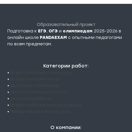
Образовательный проект
Подготовка к
ЕГЭ
,
ОГЭ
и
олимпиадам
2025-2026 в
онлайн школе
PANDAEXAM
c опытными педагогами
по всем предметам.
Категории работ:
•
Всероссийские олимпиады
•
Вузовские олимпиады
•
Школьные олимпиады
•
Диагностические работы
•
Школьные работы
•
Всероссийские конкурсы/акции
•
Международные конкурсы
О компании: