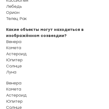
Кассиопея
Лебедь
Орион
Телец Рак
Какие объекты могут находиться в
изображённом созвездии?
Венера
Комета
Астероид
Юпитер
Солнце
Луна
Венера
Комета
Астероид
Юпитер
Солнце