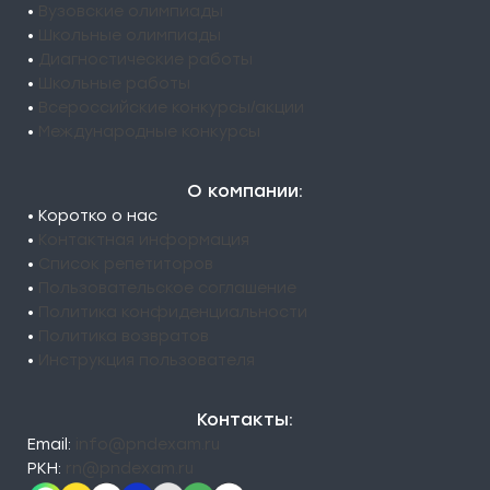
•
Вузовские олимпиады
•
Школьные олимпиады
•
Диагностические работы
•
Школьные работы
•
Всероссийские конкурсы/акции
•
Международные конкурсы
О компании:
• Коротко о нас
•
Контактная информация
•
Список репетиторов
•
Пользовательское соглашение
•
Политика конфиденциальности
•
Политика возвратов
•
Инструкция пользователя
Контакты:
Email:
info@pndexam.ru
РКН:
rn@pndexam.ru