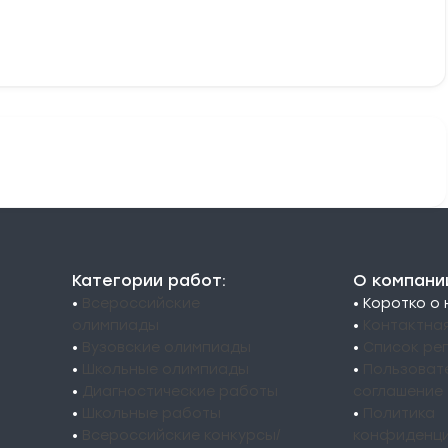
Категории работ:
О компани
•
Всероссийские
• Коротко о
олимпиады
•
Контактна
•
Вузовские олимпиады
•
Список ре
•
Школьные олимпиады
•
Пользоват
•
Диагностические работы
соглашение
•
Школьные работы
•
Политика
•
Всероссийские конкурсы/
конфиденци