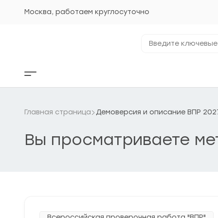
Перейти
к
Москва, работаем круглосуточно
содержанию
Введите
ключевые
фразы...
Кнопка
бокового
меню
Главная страница
Демоверсия и описание ВПР 2027 
Вы просматриваете ме
Всероссийская проверочная работа "ВПР"