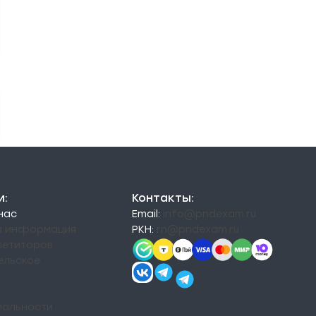
и:
Контакты:
 нас
Email:
info@pndexam.ru
я информация
РКН:
rn@pndexam.ru
петиторов
ельское
альности