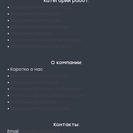
Категории работ:
•
Всероссийские олимпиады
•
Вузовские олимпиады
•
Школьные олимпиады
•
Диагностические работы
•
Школьные работы
•
Всероссийские конкурсы/акции
•
Международные конкурсы
О компании:
• Коротко о нас
•
Контактная информация
•
Список репетиторов
•
Пользовательское соглашение
•
Политика конфиденциальности
•
Политика возвратов
•
Инструкция пользователя
Контакты:
Email:
info@pndexam.ru