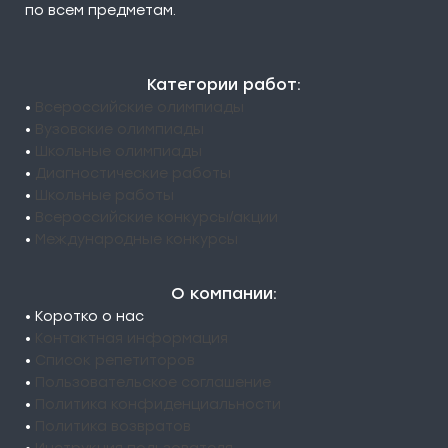
по всем предметам.
Категории работ:
•
Всероссийские олимпиады
•
Вузовские олимпиады
•
Школьные олимпиады
•
Диагностические работы
•
Школьные работы
•
Всероссийские конкурсы/акции
•
Международные конкурсы
О компании:
• Коротко о нас
•
Контактная информация
•
Список репетиторов
•
Пользовательское соглашение
•
Политика конфиденциальности
•
Политика возвратов