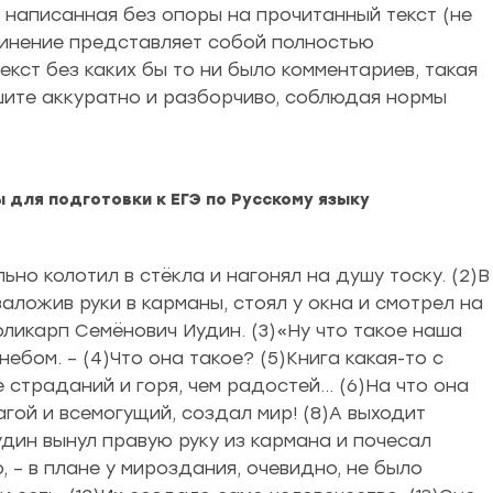
, написанная без опоры на прочитанный текст (не
очинение представляет собой полностью
кст без каких бы то ни было комментариев, такая
шите аккуратно и разборчиво, соблюдая нормы
ы для подготовки к ЕГЭ по Русскому языку
ьно колотил в стёкла и нагонял на душу тоску. (2)В
аложив руки в карманы, стоял у окна и смотрел на
ликарп Семёнович Иудин. (3)«Ну что такое наша
ебом. – (4)Что она такое? (5)Книга какая-то с
 страданий и горя, чем радостей… (6)На что она
агой и всемогущий, создал мир! (8)А выходит
удин вынул правую руку из кармана и почесал
, – в плане у мироздания, очевидно, не было