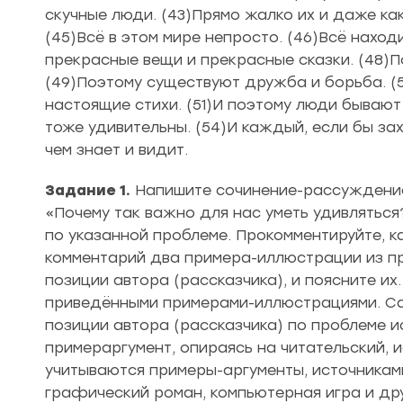
скучные люди. (43)Прямо жалко их и даже как
(45)Всё в этом мире непросто. (46)Всё наход
прекрасные вещи и прекрасные сказки. (48)П
(49)Поэтому существуют дружба и борьба. (5
настоящие стихи. (51)И поэтому люди бывают
тоже удивительны. (54)И каждый, если бы захо
чем знает и видит.
Задание 1.
Напишите сочинение-рассуждение 
«Почему так важно для нас уметь удивлятьс
по указанной проблеме. Прокомментируйте, ка
комментарий два примера-иллюстрации из пр
позиции автора (рассказчика), и поясните и
приведёнными примерами-иллюстрациями. Сф
позиции автора (рассказчика) по проблеме и
примераргумент, опираясь на читательский, 
учитываются примеры-аргументы, источниками
графический роман, компьютерная игра и д