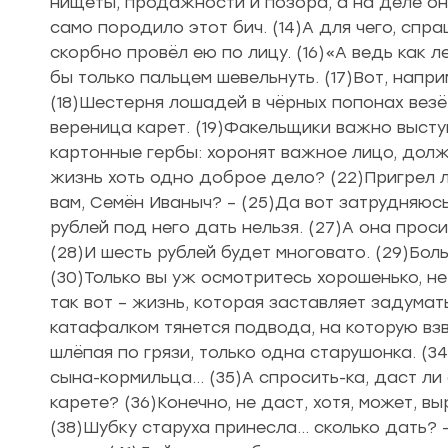
нищеты, продажности и позора, а на деле они
само породило этот бич. (14)А для чего, спра
скорбно провёл ею по лицу. (16)«А ведь как 
бы только пальцем шевельнуть. (17)Вот, напр
(18)Шестерня лошадей в чёрных попонах везёт
вереница карет. (19)Факельщики важно выст
картонные гербы: хоронят важное лицо, должн
жизнь хоть одно доброе дело? (22)Пригрел ли
вам, Семён Иваныч? – (25)Да вот затрудняюс
рублей под него дать нельзя. (27)А она проси
(28)И шесть рублей будет многовато. (29)Бол
(30)Только вы уж осмотритесь хорошенько, нет
так вот – жизнь, которая заставляет задумат
катафалком тянется подвода, на которую взв
шлёпая по грязи, только одна старушонка. (3
сына-кормильца… (35)А спросить-ка, даст ли 
карете? (36)Конечно, не даст, хотя, может, 
(38)Шубку старуха принесла… сколько дать? – 