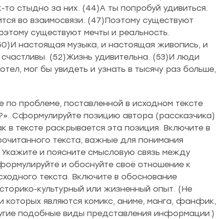
-то стыдно за них. (44)А ты попробуй удивиться.
ится во взаимосвязи. (47)Поэтому существуют
оэтому существуют мечты и реальность.
0)И настоящая музыка, и настоящая живопись, и
 счастливы. (52)Жизнь удивительна. (53)И люди
тел, мог бы увидеть и узнать в тысячу раз больше,
по проблеме, поставленной в исходном тексте
я?». Сформулируйте позицию автора (рассказчика)
к в тексте раскрывается эта позиция. Включите в
очитанного текста, важные для понимания
х. Укажите и поясните смысловую связь между
ормулируйте и обоснуйте своё отношение к
сходного текста. Включите в обоснование
историко-культурный или жизненный опыт. (Не
 которых являются комикс, аниме, манга, фанфик,
ругие подобные виды представления информации.)