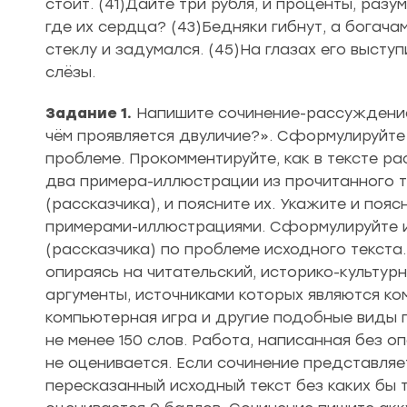
стоит. (41)Дайте три рубля, и проценты, разу
где их сердца? (43)Бедняки гибнут, а богач
стеклу и задумался. (45)На глазах его высту
слёзы.
Задание 1.
Напишите сочинение-рассуждение 
чём проявляется двуличие?». Сформулируйте
проблеме. Прокомментируйте, как в тексте р
два примера-иллюстрации из прочитанного т
(рассказчика), и поясните их. Укажите и по
примерами-иллюстрациями. Сформулируйте и
(рассказчика) по проблеме исходного текста
опираясь на читательский, историко-культур
аргументы, источниками которых являются ко
компьютерная игра и другие подобные виды 
не менее 150 слов. Работа, написанная без о
не оценивается. Если сочинение представля
пересказанный исходный текст без каких бы 