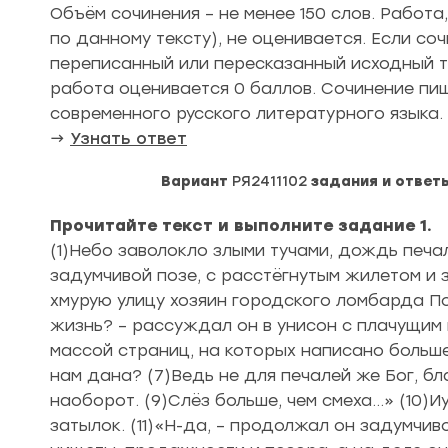
Объём сочинения – не менее 150 слов. Работа
по данному тексту), не оценивается. Если с
переписанный или пересказанный исходный те
работа оценивается 0 баллов. Сочинение пи
современного русского литературного языка.
→
Узнать ответ
Вариант
РЯ2411102
задания и ответ
Прочитайте текст и выполните задание 1.
(1)Небо заволокло злыми тучами, дождь печал
задумчивой позе, с расстёгнутым жилетом и з
хмурую улицу хозяин городского ломбарда По
жизнь? – рассуждал он в унисон с плачущим н
массой страниц, на которых написано больше
нам дана? (7)Ведь не для печалей же Бог, бл
наоборот. (9)Слёз больше, чем смеха…» (10)И
затылок. (11)«Н-да, – продолжал он задумчиво