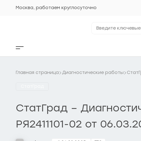
Перейти
к
Москва, работаем круглосуточно
содержанию
Введите
ключевые
фразы...
Кнопка
бокового
меню
Главная страница
Диагностические работы
Стат
СтатГрад
СтатГрад – Диагностич
РЯ2411101-02 от 06.03.