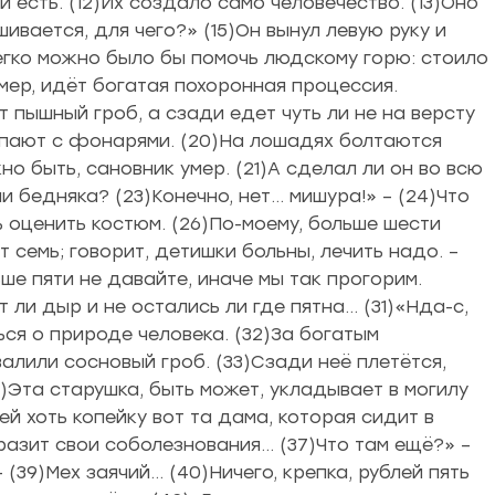
 есть. (12)Их создало само человечество. (13)Оно
шивается, для чего?» (15)Он вынул левую руку и
легко можно было бы помочь людскому горю: стоило
имер, идёт богатая похоронная процессия.
 пышный гроб, а сзади едет чуть ли не на версту
упают с фонарями. (20)На лошадях болтаются
о быть, сановник умер. (21)А сделал ли он во всю
 бедняка? (23)Конечно, нет… мишура!» – (24)Что
ь оценить костюм. (26)По-моему, больше шести
т семь; говорит, детишки больны, лечить надо. –
ьше пяти не давайте, иначе мы так прогорим.
 ли дыр и не остались ли где пятна… (31)«Нда-с,
ься о природе человека. (32)За богатым
алили сосновый гроб. (33)Сзади неё плетётся,
4)Эта старушка, быть может, укладывает в могилу
ей хоть копейку вот та дама, которая сидит в
выразит свои соболезнования… (37)Что там ещё?» –
(39)Мех заячий… (40)Ничего, крепка, рублей пять