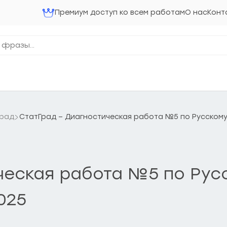
Премиум доступ ко всем работам
О нас
Конт
Град
СтатГрад – Диагностическая работа №5 по Русскому яз
еская работа №5 по Русск
2025