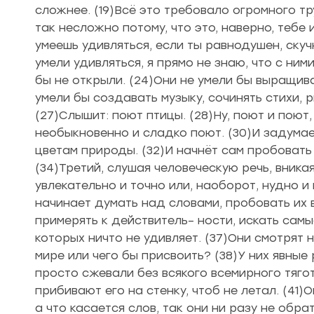
сложнее. (19)Всё это требовало огромного тр
так несложно потому, что это, наверно, тебе и
умеешь удивляться, если ты равнодушен, скуч
умели удивляться, я прямо не знаю, что с ним
бы не открыли. (24)Они не умели бы выращиват
умели бы создавать музыку, сочинять стихи, р
(27)Слышит: поют птицы. (28)Ну, поют и поют,
необыкновенно и сладко поют. (30)И задумае
цветам природы. (32)И начнёт сам пробовать 
(34)Третий, слушая человеческую речь, вникая
увлекательно и точно или, наоборот, нудно и
начинает думать над словами, пробовать их 
примерять к действитель– ности, искать самы
которых ничто не удивляет. (37)Они смотрят 
мире или чего бы присвоить? (38)У них явные
просто сжевали без всякого всемирного тяго
прибивают его на стенку, чтоб не летал. (41
а что касается слов, так они ни разу не обра