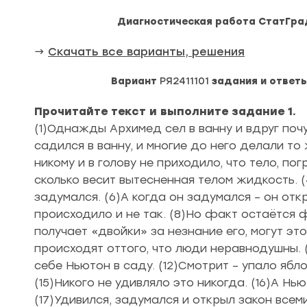
Диагностическая работа СтатГрад
→
Скачать все варианты, решения
Вариант
РЯ2411101
задания и ответы
Прочитайте текст и выполните задание 1.
(1)Однажды Архимед сел в ванну и вдруг почу
садился в ванну, и многие до него делали то
никому и в голову не приходило, что тело, по
сколько весит вытесненная телом жидкость. (
задумался. (6)А когда он задумался – он отк
происходило и не так. (8)Но факт остаётся ф
получает «двойки» за незнание его, могут это
происходят оттого, что люди неравнодушны. (
себе Ньютон в саду. (12)Смотрит – упало яблок
(15)Никого не удивляло это никогда. (16)А Нь
(17)Удивился, задумался и открыл закон всеми