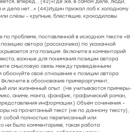
меется, вперёд… (42)«Где же, в самом деле, люди,
ам и дела нет…» (44)Иудин прижал лоб к холодному
пили слёзы – крупные, блестящие, крокодиловы
по проблеме, поставленной в исходном тексте «В
 позицию автора (рассказчика) по указанной
аскрывается эта позиция. Включите в комментарий
екста, важные для понимания позиции автора
ясните смысловую связь между приведёнными
 обоснуйте своё отношение к позиции автора
. Включите в обоснование примераргумент,
ный или жизненный опыт. (Не учитываются примеры-
микс, аниме, манга, фанфик, графический роман,
представления информации.) Объём сочинения –
поры на прочитанный текст (не по данному тексту),
ет собой полностью переписанный или
то ни было комментариев, такая работа