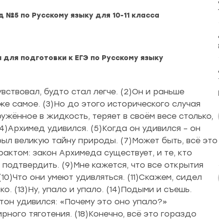
 №5 по Русскому языку для 10-11 класса
 для подготовки к ЕГЭ по Русскому языку
вствовал, будто стал легче. (2)Он и раньше
 же самое. (3)Но до этого исторического случая
гружённое в жидкость, теряет в своём весе столько,
4)Архимед удивился. (5)Когда он удивился – он
рыл великую тайну природы. (7)Может быть, всё это
актом: закон Архимеда существует, и те, кто
 подтвердить. (9)Мне кажется, что все открытия
10)Что они умеют удивляться. (11)Скажем, сидел
о. (13)Ну, упало и упало. (14)Подыми и съешь.
ютон удивился: «Почему это оно упало?»
рного тяготения. (18)Конечно, всё это гораздо