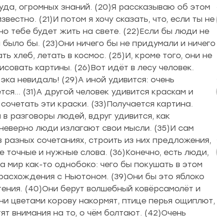
уда, огромных знаний. (20)Я рассказываю об этом
звестно. (21)И потом я хочу сказать, что, если ты не
но тебе будет жить на свете. (22)Если бы люди не
и было бы. (23)Они ничего бы не придумали и ничего
ь хлеб, летать в космос. (25)И, кроме того, они не
исовать картины. (26)Вот идёт в лесу человек.
 эка невидаль! (29)А иной удивится: очень
тся… (31)А другой человек удивится краскам и
сочетать эти краски. (33)Получается картина.
 в разговоры людей, вдруг удивится, как
 неверно люди излагают свои мысли. (35)И сам
в разных сочетаниях, строить из них предложения,
е точные и нужные слова. (36)Конечно, есть люди,
на мир как-то однобоко: чего бы покушать в этом
 расхождения с Ньютоном. (39)Они бы это яблоко
тения. (40)Они берут волшебный ковёрсамолёт и
)Они цветами корову накормят, птице перья ощиплют,
тят внимания на то, о чём болтают. (42)Очень