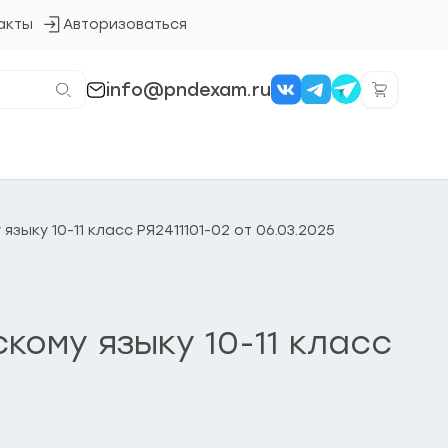
акты
Авторизоваться
Кнопка
входа
в
систему
info@pndexam.ru
ыку 10-11 класс РЯ2411101-02 от 06.03.2025
ому языку 10-11 класс