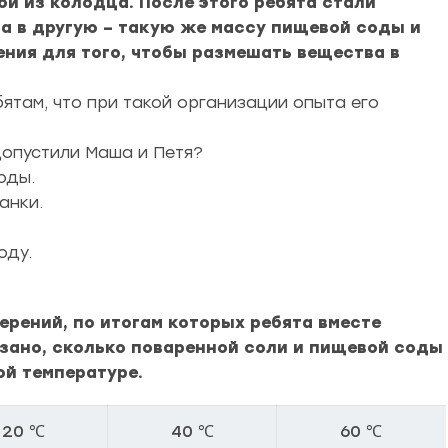
й из колодца. После этого ребята стали
 а в другую – такую же массу пищевой соды и
ния для того, чтобы размешать вещества в
там, что при такой организации опыта его
допустили Маша и Петя?
оды.
анки.
оду.
ерений, по итогам которых ребята вместе
азано, сколько поваренной соли и пищевой соды
ой температуре.
20 ℃
40 ℃
60 ℃