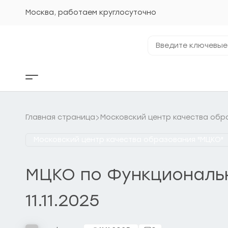
Перейти
к
Москва, работаем круглосуточно
содержанию
Введите
ключевые
фразы...
Кнопка
бокового
меню
Главная страница
Московский центр качества обр
Московский центр качества образования "МЦКО"
МЦКО по Функциональн
11.11.2025