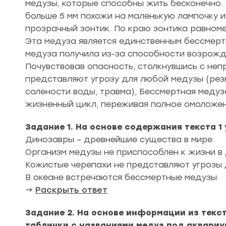
медузы, которые способны жить бесконечно.
больше 5 мм похожи на маленькую лампочку 
прозрачный зонтик. По краю зонтика равном
Эта медуза является единственным бессмерт
медуза получила из-за способности возрожда
Почувствовав опасность, столкнувшись с неп
представляют угрозу для любой медузы (рез
солёности воды, травма), Бессмертная медуз
жизненный цикл, переживая полное омоложен
Задание 1. На основе содержания текста 1
Динозавры – древнейшие существа в мире.
Организм медузы не приспособлен к жизни в
Кожистые черепахи не представляют угрозы 
В океане встречаются бессмертные медузы.
→
Раскрыть ответ
Задание 2. На основе информации из текста
таблички с названиями медуз под аквариу