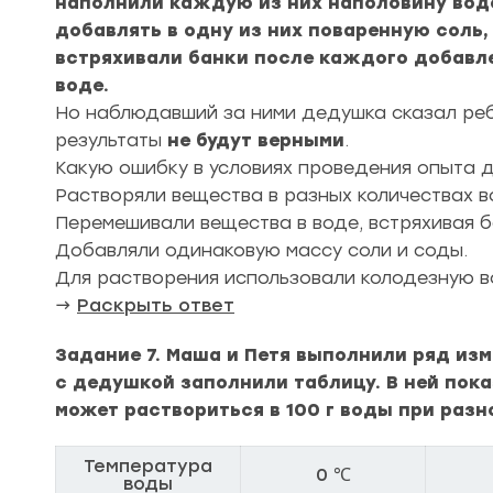
наполнили каждую из них наполовину водо
добавлять в одну из них поваренную соль,
встряхивали банки после каждого добавле
воде.
Но наблюдавший за ними дедушка сказал ребя
результаты
не будут верными
.
Какую ошибку в условиях проведения опыта 
Растворяли вещества в разных количествах в
Перемешивали вещества в воде, встряхивая б
Добавляли одинаковую массу соли и соды.
Для растворения использовали колодезную в
→
Раскрыть ответ
Задание 7. Маша и Петя выполнили ряд изм
с дедушкой заполнили таблицу. В ней пок
может раствориться в 100 г воды при разн
Температура
0 ℃
воды