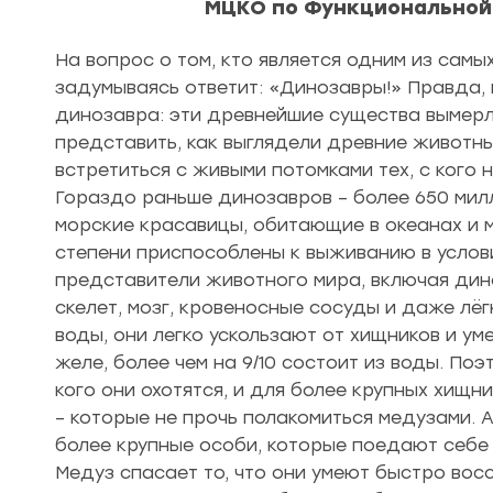
МЦКО по
Функциональной 
На вопрос о том, кто является одним из самы
задумываясь ответит: «Динозавры!» Правда, 
динозавра: эти древнейшие существа вымерли
представить, как выглядели древние животны
встретиться с живыми потомками тех, с кого 
Гораздо раньше динозавров – более 650 милл
морские красавицы, обитающие в океанах и м
степени приспособлены к выживанию в услови
представители животного мира, включая дино
скелет, мозг, кровеносные сосуды и даже лёг
воды, они легко ускользают от хищников и ум
желе, более чем на 9/10 состоит из воды. По
кого они охотятся, и для более крупных хищн
– которые не прочь полакомиться медузами. А
более крупные особи, которые поедают себе
Медуз спасает то, что они умеют быстро восс