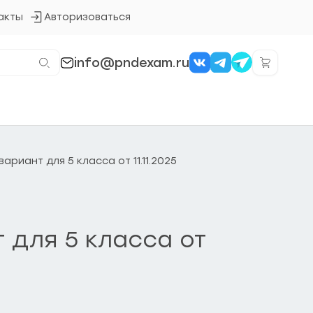
акты
Авторизоваться
Кнопка
входа
в
систему
info@pndexam.ru
риант для 5 класса от 11.11.2025
 для 5 класса от