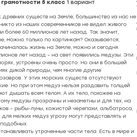
грамотности 5
класс
1 вариант
х древних существ на Земле, большинство из нас не
никто из наших современников не видел живого
 более 60 миллионов лет назад. Так значит,
е, можно только по картинкам? Оказывается,
начиналась жизнь на Земле, можно и сегодня.
ионов лет назад – на свет появились медузы. Эти
орях, устроены очень просто. Но они в большей
ях дикой природы, чем многие другие
завров. У этих морских существ отсутствуют
кие. Но при этом медуз нельзя раздавить толщей
еют дышать всем телом. А их тело, похожее на
этому медузы прозрачны и незаметны и для тех, на
иков – рыбы-луны, кожистой черепахи, альбатроса,
 для мелких медуз угрозу могут представлять и
 подобных.
танавливать утраченные части тела. Есть в мире и