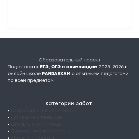
Отправить комментарий
Образовательный проект
Подготовка к
ЕГЭ
,
ОГЭ
и
олимпиадам
2025-2026 в
онлайн школе
PANDAEXAM
c опытными педагогами
по всем предметам.
Категории работ:
•
Всероссийские олимпиады
•
Вузовские олимпиады
•
Школьные олимпиады
•
Диагностические работы
•
Школьные работы