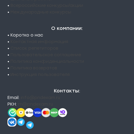
•
Всероссийские конкурсы/акции
•
Международные конкурсы
О компании:
• Коротко о нас
•
Контактная информация
•
Список репетиторов
•
Пользовательское соглашение
•
Политика конфиденциальности
•
Политика возвратов
•
Инструкция пользователя
Контакты:
Email:
info@pndexam.ru
РКН:
rn@pndexam.ru